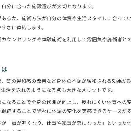
猫背改善の専門性と施術内容の比較
、自分に合った施設選びが大切となります。
猫背矯正で保険適用が受けられる条件とは
があるか、施術方法が自分の体質や生活スタイルに合って
猫背矯正院選びで重視したいポイント
やすさに直結します。
猫背治療の現場で感じる施術の違い
回カウンセリングや体験施術を利用して雰囲気や施術者と
猫背矯正の効果や通院回数はどれくらい？
猫背矯正で期待できる効果の実感例
猫背改善に必要な通院回数の目安とは
とは
猫背矯正の初回体験で知る変化のポイント
お問い合わせはこちら
お問い合わせはこちら
減、首の違和感の改善など身体の不調が緩和される効果が
猫背矯正を無理なく続けるためのコツ
常生活を送れるようになる点も大きなメリットです。
猫背を専門家と一緒に改善するメリット
発になることで全身の代謝が向上し、疲れにくい体質への変
猫背で悩む人のための選び方と続けやすさ
、継続することで徐々に体調の変化を実感できるケースが
猫背矯正の選び方で失敗しないポイント
方が「肩が軽くなり、仕事や家事が楽になった」といった
猫背矯正を続けやすい院の特徴とは