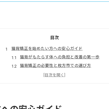
目次
猫背矯正を始めたい方への安心ガイド
猫背がもたらす体への負担と改善の第一歩
猫背矯正の必要性と枚方市での選び方
猫背矯正で期待できる効果と体調変化とは
猫背矯正を継続するための通院ポイント
猫背に悩む方が安心できる施術の特徴
枚方市で体の不調に悩む方に猫背対策を提案
猫背と肩こり・腰のつらさの関係を解説