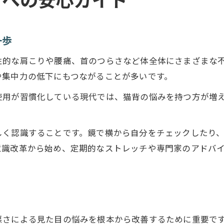
方への安心ガイド
猫背矯正が枚方市で注目される理由とは
猫背対策が生活の質をどのように高めるか
一歩
猫背矯正を無理なく続けるための工夫
性的な肩こりや腰痛、首のつらさなど体全体にさまざまな
猫背改善で実感できる健康面のメリット
や集中力の低下にもつながることが多いです。
ソフトな施術で猫背が改善できる理由とは
使用が習慣化している現代では、猫背の悩みを持つ方が増
猫背矯正で重視されるソフトな施術の特徴
。
猫背改善に痛みの少ない施術が選ばれる理由
しく認識することです。鏡で横から自分をチェックしたり
猫背矯正で安心感を得るためのポイント
意識改革から始め、定期的なストレッチや専門家のアドバ
猫背矯正が女性にも支持される施術方法
猫背矯正の体験談から見える実際の効果
整体と整骨院の猫背矯正の違いを検証
猫背矯正を整体と整骨院で受ける違い
悪さによる見た目の悩みを根本から改善するために重要で