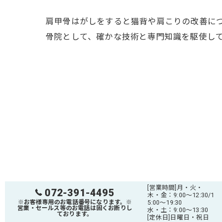
肩甲骨はがしをすると猫背や肩こりの改善に
骨院として、確かな技術と専門知識を駆使し
[営業時間]月・火・
072-391-4495
木・金：9:00～12:30/1
※お客様専用のお電話番号になります。※
5:00～19:30
営業・セールス等のお電話は固くお断りし
水・土：9:00～13:30
ております。
[定休日]日曜日・祝日