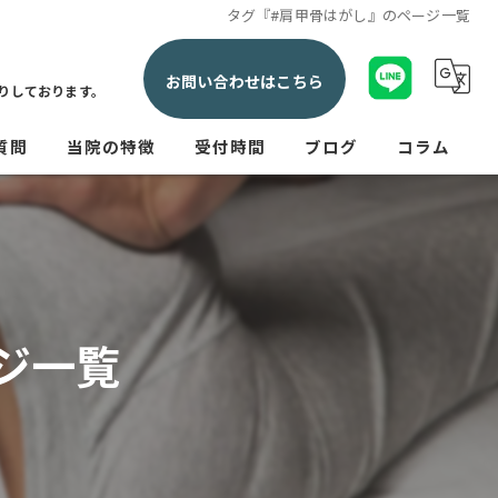
タグ『#肩甲骨はがし』のページ一覧
お問い合わせはこちら
りしております。
質問
当院の特徴
受付時間
ブログ
コラム
交通事故
産後
腰痛
ジ一覧
肩こり
神経痛