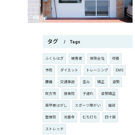
タグ
Tags
ふくらはぎ
被害者
保険会社
改善
予防
ダイエット
トレーニング
EMS
腰痛
交通事故
歪み
矯正
姿勢
枚方市
接骨院
子連れ
姿勢矯正
肩甲骨はがし
スポーツ障がい
猫背
整骨院
光善寺
むち打ち
四十肩
ストレッチ