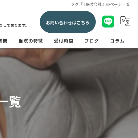
タグ『#保険会社』のページ一覧
お問い合わせはこちら
りしております。
質問
当院の特徴
受付時間
ブログ
コラム
交通事故
産後
腰痛
一覧
肩こり
神経痛