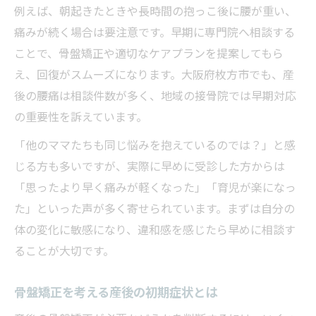
例えば、朝起きたときや長時間の抱っこ後に腰が重い、
産後ママに優しい子連れOK院の特徴
痛みが続く場合は要注意です。早期に専門院へ相談する
骨盤の歪み改善が産後腰痛解消の鍵
ことで、骨盤矯正や適切なケアプランを提案してもら
産後の骨盤の歪みが腰痛の主な原因に
え、回復がスムーズになります。大阪府枚方市でも、産
骨盤矯正で産後腰痛を根本から解消
後の腰痛は相談件数が多く、地域の接骨院では早期対応
の重要性を訴えています。
産後骨盤矯正と腰痛改善の関係性とは
骨盤のゆがみが産後に与える影響とは
「他のママたちも同じ悩みを抱えているのでは？」と感
整体で骨盤を整え産後腰痛を予防しよう
じる方も多いですが、実際に早めに受診した方からは
「思ったより早く痛みが軽くなった」「育児が楽になっ
整体通いで理想の体型へ戻すために
た」といった声が多く寄せられています。まずは自分の
産後の整体通いが体型戻しに有効な理由
体の変化に敏感になり、違和感を感じたら早めに相談す
骨盤矯正で理想の体型を目指す産後ケア
ることが大切です。
産後に整体を続けるメリットとは何か
子連れ整体通いで無理なく体型改善
骨盤矯正を考える産後の初期症状とは
産後腰痛と体型変化に整体ができること