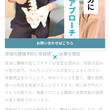
心して相談できます。
「産後何ヶ月で通ったらいいの？」という疑問には、院
ごとに推奨時期が異なる場合もあるため、ホームページ
や予約時に確認すると安心です。口コミや体験談も参考
にしながら、自分とお子さまが通いやすい院を選びまし
ょう。
お問い合わせはこちら
産後の腰痛予防に骨盤矯正が必要な理由
お問い合わせはこちら
産後に腰痛が起こりやすくなる主な理由は、骨盤の歪み
や筋力低下、ホルモンバランスの変化によるものです。
骨盤矯正を行うことで、体のバランスを整え、腰や股関
節への負担を軽減することができます。特に枚方市のマ
マたちの間でも、骨盤ケアによる腰痛や姿勢改善の実感
が多く報告されています。
骨盤が歪んだまま放置すると、腰痛が慢性化したり、体