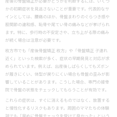
産後の骨盤矯正が必要かどうかを判断するには、いくつ
枚方市で実践できる産後ケアのポイント
かの初期症状を見逃さないことが重要です。代表的なサ
産後の腰痛改善に役立つケアポイント
インとしては、腰痛のほか、骨盤まわりのぐらつき感や
骨盤矯正で生活が快適になる産後ケア法
股関節の違和感、恥骨や尾てい骨の痛みなどが挙げられ
ます。特に、歩行時の不安定さや、立ち上がる際の痛み
産後に実践したい整体とセルフケアの工夫
が続く場合は注意が必要です。
子連れでも続けやすい産後ケア方法とは
枚方市でも「産後骨盤矯正 枚方」や「骨盤矯正 子連れ
産後の骨盤矯正で育児がもっと楽になる
近く」といった検索が多く、症状の早期発見と対応が求
められています。例えば、出産後しばらくしてもズボン
が履きにくい、体型が戻りにくい場合も骨盤の歪みが影
響していることがあります。こうした場合、専門の接骨
院で骨盤の状態をチェックしてもらうことが有効です。
これらの症状は、すぐに消えるものではなく、放置する
と慢性化するリスクもあります。周囲のママたちの体験
談でも「早めに骨盤チェックを受けて良かった」という