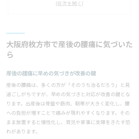
育児中の産後腰痛を放置しないために
産後ケアを始める最適なタイミング
子連れでも安心できる産後対策の方法
骨盤矯正のスタート時期とその大切さ
大阪府枚方市で産後の腰痛に気づいた
産後骨盤矯正はいつから始めるべきか
ら
骨盤の歪み改善に適した産後時期
産後ケアで骨盤矯正を始めるコツ
産後の腰痛に早めの気づきが改善の鍵
整体院選びで重視したい産後の時期
産後の腰痛は、多くの方が「そのうち治るだろう」と見
産後の腰痛予防に骨盤矯正が必要な理由
過ごしがちですが、早めの気づきと対応が改善の鍵とな
子連れ対応の院で安心して産後ケアを
ります。出産後は骨盤や筋肉、靭帯が大きく変化し、腰
産後に子連れで整体院へ通う安心感
への負担が増すことで痛みが現れやすくなります。その
子連れ対応院が産後ケアで選ばれる理由
まま放置すると慢性化し、育児や家事に支障をきたす恐
産後骨盤矯正も子連れなら無理なく継続
れがあります。
整体院選びに役立つ子連れ対応の基準