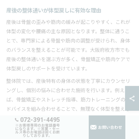
産後の整体通いが体型戻しに有効な理由
産後は骨盤の歪みや筋肉の緩みが起こりやすく、これが
体型の変化や腰痛の主な原因となります。整体に通うこ
とで、専門家による骨盤や筋肉の調整が受けられ、身体
のバランスを整えることが可能です。大阪府枚方市でも
産後の整体通いを選ぶ方が多く、骨盤矯正や筋肉ケアで
体型戻しのサポートを受けています。
整体院では、産後特有の身体の状態を丁寧にカウンセリ
ングし、個別の悩みに合わせた施術を行います。例え
ば、骨盤矯正やストレッチ指導、筋力トレーニングのア
ドバイスを組み合わせることで、無理なく体型を整える
ことができます。特に骨盤矯正 枚方や産後骨盤矯正 枚方
072-391-4495
※お客様専用のお電話番号
など、地域に根差した整体院の利用が増えています。
お問い合わせ
になります。※営業・セー
ルス等のお電話は固くお断
りしております。