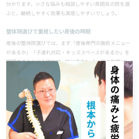
分かります。小さな悩みも相談しやすい雰囲気の院を選
ぶと、継続しやすく効果も実感しやすいでしょう。
整体院選びで重視したい産後の時期
産後の整体院選びでは、まず「産後専門の施術メニュー
があるか」「子連れ対応・キッズスペースがあるか」を
確認することが大切です。特に産後1〜6ヶ月の時期は、
身体の回復と育児の両立が必要なため、ママがリラック
スできる環境が整っているかが重要なポイントとなりま
す。
また、施術者が産後ケアの知識・経験を持っているか、
カウンセリングが丁寧かどうかもチェックしましょう。
なかい接骨院など枚方市内の院では、産後の体調や時期
に合わせたオーダーメイド施術が可能な場合が多く、安