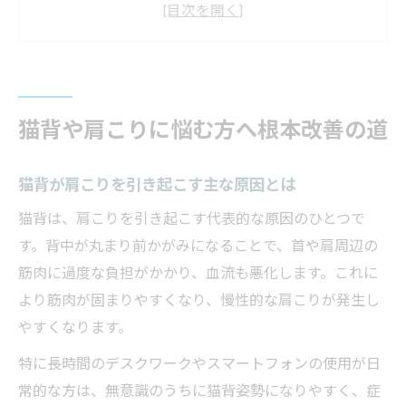
猫背による見た目や健康への影響を徹底解
説
猫背改善で肩こりの根本解消を目指すポイ
ント
猫背や肩こりに悩む方へ根本改善の道
猫背と肩こりに強い整体院の特徴と選び方
姿勢矯正で肩こりも楽になる方法を徹底解説
猫背が肩こりを引き起こす主な原因とは
猫背矯正が肩こり緩和に与える効果とは
猫背は、肩こりを引き起こす代表的な原因のひとつで
姿勢矯正で猫背が改善するメカニズムを紹
す。背中が丸まり前かがみになることで、首や肩周辺の
介
筋肉に過度な負担がかかり、血流も悪化します。これに
猫背を正すために意識すべき日常の習慣
より筋肉が固まりやすくなり、慢性的な肩こりが発生し
やすくなります。
猫背矯正の専門的アプローチとその流れ
肩こり軽減のための猫背矯正セルフケア法
特に長時間のデスクワークやスマートフォンの使用が日
大阪府枚方市で選ばれる猫背改善アプローチ
常的な方は、無意識のうちに猫背姿勢になりやすく、症