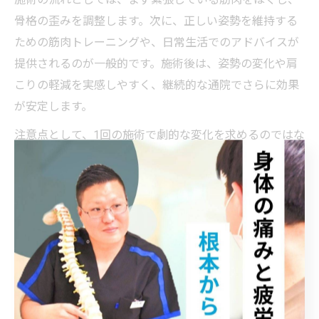
骨格の歪みを調整します。次に、正しい姿勢を維持する
ための筋肉トレーニングや、日常生活でのアドバイスが
提供されるのが一般的です。施術後は、姿勢の変化や肩
こりの軽減を実感しやすく、継続的な通院でさらに効果
が安定します。
注意点として、1回の施術で劇的な変化を求めるのではな
く、複数回の施術を通じて徐々に改善を目指すことが大
切です。また、保険適用の有無や料金体系についても事
前に確認しておくと安心です。
肩こり軽減のための猫背矯正セルフケア法
肩こりを和らげるためには、猫背矯正のセルフケアも有
効です。自宅や職場で簡単にできるストレッチやエクサ
サイズを取り入れることで、筋肉の緊張をほぐし、正し