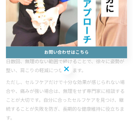
い姿勢をサポートできます。たとえば、肩甲骨周辺のス
トレッチや、背中を伸ばす体操は、肩こりの予防と猫背
改善の両方に役立ちます。
具体的には、両手を背中で組んで肩甲骨を引き寄せる動
作や、壁に背中をつけて立ち、頭・肩・お尻・かかとが
お問い合わせはこちら
一直線になるよう意識する練習が効果的です。これらを1
日数回、無理のない範囲で続けることで、徐々に姿勢が
お問い合わせはこちら
整い、肩こりの軽減につながります。
ただし、セルフケアだけで十分な効果が感じられない場
合や、痛みが強い場合は、無理をせず専門家に相談する
ことが大切です。自分に合ったセルフケアを見つけ、継
続することが失敗を防ぎ、長期的な健康維持に役立ちま
す。