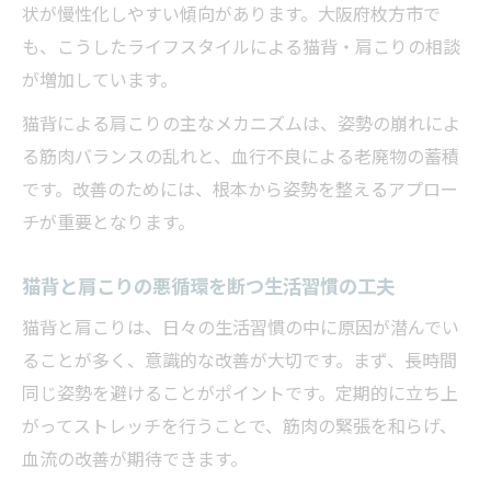
状が慢性化しやすい傾向があります。大阪府枚方市で
猫背改善で枚方市が注目される理由を解説
も、こうしたライフスタイルによる猫背・肩こりの相談
猫背に特化した整体院が支持されるポイン
が増加しています。
ト
猫背による肩こりの主なメカニズムは、姿勢の崩れによ
猫背矯正に強い施術院の選び方と比較方法
る筋肉バランスの乱れと、血行不良による老廃物の蓄積
枚方市で受けられる猫背アプローチの種類
です。改善のためには、根本から姿勢を整えるアプロー
猫背と肩こり両方に効果的な施術の特徴
チが重要となります。
肩こり解消を目指す姿勢矯正の効果的な手順
猫背矯正で肩こり解消を実現する流れとは
猫背と肩こりの悪循環を断つ生活習慣の工夫
猫背による肩こりが改善するステップを解
猫背と肩こりは、日々の生活習慣の中に原因が潜んでい
説
ることが多く、意識的な改善が大切です。まず、長時間
猫背矯正の初回カウンセリングの重要性
同じ姿勢を避けることがポイントです。定期的に立ち上
猫背・肩こり両方を改善する施術プラン例
がってストレッチを行うことで、筋肉の緊張を和らげ、
猫背を意識した正しい姿勢維持のコツ
血流の改善が期待できます。