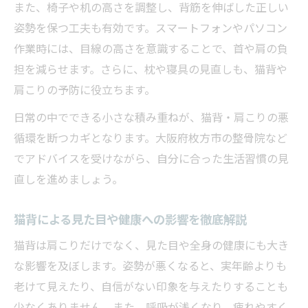
根本から猫背と肩こりを解決する施術ポイント
また、椅子や机の高さを調整し、背筋を伸ばした正しい
猫背と肩こりを根本改善する施術の選び方
姿勢を保つ工夫も有効です。スマートフォンやパソコン
猫背矯正で大切な個別アプローチとは
作業時には、目線の高さを意識することで、首や肩の負
担を減らせます。さらに、枕や寝具の見直しも、猫背や
猫背改善で押さえておきたい健康保険の知
肩こりの予防に役立ちます。
識
猫背と肩こり改善で期待できる効果の具体
日常の中でできる小さな積み重ねが、猫背・肩こりの悪
例
循環を断つカギとなります。大阪府枚方市の整骨院など
でアドバイスを受けながら、自分に合った生活習慣の見
猫背を専門的に整える院の見極め方を紹介
直しを進めましょう。
賢い施術選びで猫背を長期改善する実践術
猫背改善に成功するための施術院比較ポイ
猫背による見た目や健康への影響を徹底解説
ント
猫背は肩こりだけでなく、見た目や全身の健康にも大き
猫背を長期的に改善するための通院プラン
な影響を及ぼします。姿勢が悪くなると、実年齢よりも
設計
老けて見えたり、自信がない印象を与えたりすることも
猫背矯正における費用と効果のバランス重
少なくありません。また、呼吸が浅くなり、疲れやすく