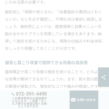
いため注意が必要です。
施術前に「保険が使えるか」「自費施術の費用はどれく
らいか」などを必ず確認し、不明な点は事前に相談しま
しょう。施術院によっては、健康保険と自費メニューを
組み合わせたプランを用意している場合もあります。納
得して施術を受けるためにも、保険の仕組みや料金体系
をしっかり把握しておくことが大切です。
猫背と肩こり改善で期待できる効果の具体例
猫背矯正や肩こり改善の施術を受けることで、どのよう
な効果が期待できるのでしょうか。まず、肩や首の筋肉
の緊張が緩和され、慢性的なコリや痛みが軽減しやすく
072-391-4495
なります。また、骨盤や背骨のバランスが整うことで、
※お客様専用のお電話番号
お問い合わせ
自然な姿勢が身につき、見た目にもポジティブな変化が
になります。※営業・セー
ルス等のお電話は固くお断
りしております。
現れることが多いです。