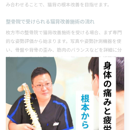
み合わせることで、猫背の根本改善を目指せます。
整骨院で受けられる猫背改善施術の流れ
枚方市の整骨院で猫背改善施術を受ける場合、まず専門
的な姿勢評価から始まります。写真や姿勢計測機器を使
い、骨盤や背骨の歪み、筋肉のバランスなどを詳細に分
析します。その結果をもとに、個々の症状や生活習慣に
合わせた施術プランが作成されます。
施術内容には、手技による筋肉のほぐしやストレッチ、
骨格矯正、場合によっては電気治療やテーピングなどが
含まれることもあります。これらの施術は1回で劇的な変
化を感じるよりも、数回の継続によって徐々に効果を実
感できるのが一般的です。
また、多くの整骨院では自宅でできるストレッチや体幹