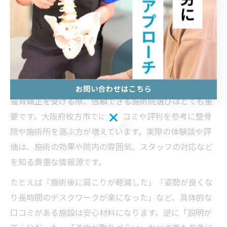
トレーニングの指導も行っています。施術とセルフケア
を併用することで、猫背の再発予防と持続的な姿勢改善
が期待できます。初めての方は、施術前に保険適用や費
用についても相談しておくと安心です。
口コミで選ぶ猫背矯正の信頼できる施術
お問い合わせはこちら
猫背矯正を受ける際、信頼できる施術院選びはとても重
お問い合わせはこちら
要です。大阪府枚方市では、口コミや評判を参考に整骨
院や施術所を選ぶ方が増えています。実際の体験談や評
価は、施術の効果や院内の雰囲気、スタッフの対応など
を知る貴重な情報源です。
たとえば「施術後に肩こりが軽減した」「姿勢が良くな
り長時間のデスクワークが楽になった」など、具体的な
口コミがある施設は安心材料になります。逆に「説明が