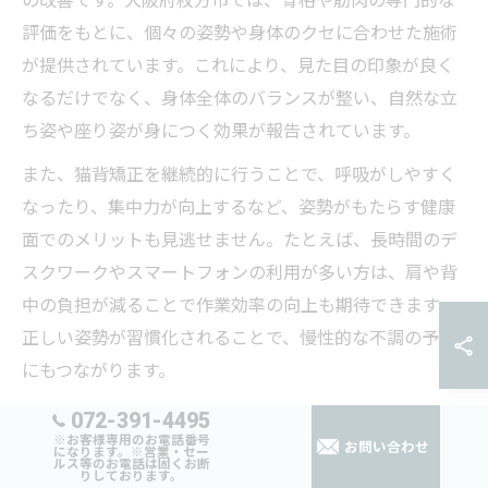
の改善です。大阪府枚方市では、骨格や筋肉の専門的な
評価をもとに、個々の姿勢や身体のクセに合わせた施術
が提供されています。これにより、見た目の印象が良く
なるだけでなく、身体全体のバランスが整い、自然な立
ち姿や座り姿が身につく効果が報告されています。
また、猫背矯正を継続的に行うことで、呼吸がしやすく
なったり、集中力が向上するなど、姿勢がもたらす健康
面でのメリットも見逃せません。たとえば、長時間のデ
スクワークやスマートフォンの利用が多い方は、肩や背
中の負担が減ることで作業効率の向上も期待できます。
正しい姿勢が習慣化されることで、慢性的な不調の予防
にもつながります。
072-391-4495
骨格バランスを整える猫背改善の技術
※お客様専用のお電話番号
お問い合わせ
になります。※営業・セー
ルス等のお電話は固くお断
猫背改善のためには、骨盤や背骨のバランスを整える専
りしております。