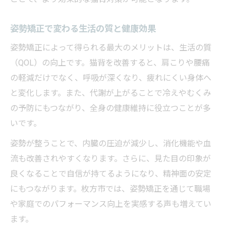
口コミで広がる猫背施術の評判と選び方
保険適用を活用した猫背改善のメリット
姿勢矯正で変わる生活の質と健康効果
正しい姿勢を維持する猫背対策のコツまとめ
姿勢矯正によって得られる最大のメリットは、生活の質
猫背を繰り返さない正しい姿勢の習慣化
（QOL）の向上です。猫背を改善すると、肩こりや腰痛
姿勢矯正グッズ活用と猫背防止のヒント
の軽減だけでなく、呼吸が深くなり、疲れにくい身体へ
と変化します。また、代謝が上がることで冷えやむくみ
日常生活で実践できる猫背予防体操法
の予防にもつながり、全身の健康維持に役立つことが多
整骨院の指導を生かした猫背改善ルーティ
いです。
ン
姿勢が整うことで、内臓の圧迫が減少し、消化機能や血
口コミで人気の猫背対策と実践ポイント
流も改善されやすくなります。さらに、見た目の印象が
良くなることで自信が持てるようになり、精神面の安定
にもつながります。枚方市では、姿勢矯正を通じて職場
や家庭でのパフォーマンス向上を実感する声も増えてい
ます。