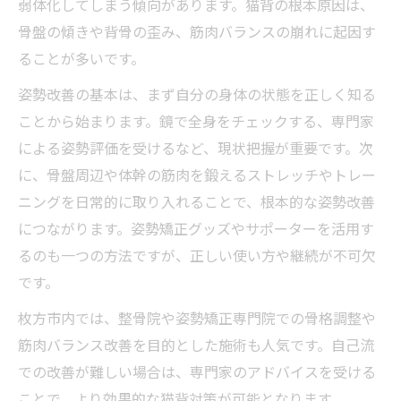
弱体化してしまう傾向があります。猫背の根本原因は、
整骨院と自宅ケアの両立で猫背を根本改善
骨盤の傾きや背骨の歪み、筋肉バランスの崩れに起因す
口コミでわかる猫背矯正の実感ポイント
ることが多いです。
保険適用の範囲と猫背施術の注意点
姿勢改善の基本は、まず自分の身体の状態を正しく知る
生活習慣の見直しが猫背改善に役立つ理由
ことから始まります。鏡で全身をチェックする、専門家
猫背を招きやすい生活習慣とその改善策
による姿勢評価を受けるなど、現状把握が重要です。次
座り方や歩き方で差が出る猫背対策とは
に、骨盤周辺や体幹の筋肉を鍛えるストレッチやトレー
ニングを日常的に取り入れることで、根本的な姿勢改善
姿勢矯正をサポートする日常動作のコツ
につながります。姿勢矯正グッズやサポーターを活用す
整骨院のアドバイスを活かす生活改善法
るのも一つの方法ですが、正しい使い方や継続が不可欠
口コミで話題の猫背に効く簡単ストレッチ
です。
専門的施術で根本から猫背を整える方法
枚方市内では、整骨院や姿勢矯正専門院での骨格調整や
猫背矯正の専門施術で得られる効果とは
筋肉バランス改善を目的とした施術も人気です。自己流
骨格バランスを整える猫背改善の技術
での改善が難しい場合は、専門家のアドバイスを受ける
整骨院で体験できる猫背対策の具体例
ことで、より効果的な猫背対策が可能となります。