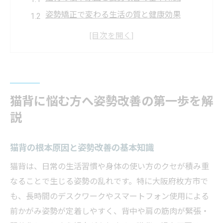
姿勢矯正で変わる生活の質と健康効果
猫背が招く身体の不調とその予防法
枚方で注目される猫背姿勢矯正の特徴
整骨院の口コミから見る猫背改善の実例
姿勢矯正を目指す猫背改善の具体策とは
猫背に悩む方へ姿勢改善の第一歩を解
猫背対策に効く姿勢矯正の最新アプローチ
説
体幹トレーニングで猫背改善を目指す方法
骨盤の歪みを整える猫背矯正のポイント
猫背の根本原因と姿勢改善の基本知識
整骨院で受けられる猫背改善施術の流れ
猫背は、日常の生活習慣や身体の使い方のクセが積み重
口コミで選ぶ猫背矯正の信頼できる施術
なることで生じる姿勢の乱れです。特に大阪府枚方市で
猫背改善を成功させるための重要ポイント
も、長時間のデスクワークやスマートフォン使用による
猫背改善に欠かせない姿勢意識の持ち方
前かがみ姿勢が定着しやすく、背中や肩の筋肉が緊張・
猫背矯正の効果を高める生活習慣の工夫