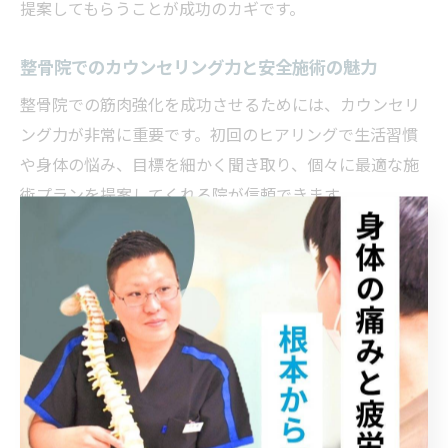
提案してもらうことが成功のカギです。
整骨院でのカウンセリング力と安全施術の魅力
整骨院での筋肉強化を成功させるためには、カウンセリ
ング力が非常に重要です。初回のヒアリングで生活習慣
や身体の悩み、目標を細かく聞き取り、個々に最適な施
術プランを提案してくれる院が信頼できます。
大阪府枚方市の整骨院では、国家資格者による丁寧な説
明と安全な施術を重視している院が多く、無理な施術や
痛みを伴うトレーニングは避けられています。患者の声
に耳を傾け、疑問や不安にしっかり対応してくれる点が
大きな魅力です。
安全性を重視した施術は、長期的な筋力強化や健康維持
にもつながります。特に高齢者やリハビリ目的の方にも