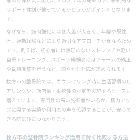
者の身体状況に応じたプログラムの提案力や、継続的な
整骨院に通院する際の服装や不安点を解消
サポート体制が整っているかどうかがポイントとなりま
整骨院通院時の服装選びで気をつけたいポ
す。
イント
なぜなら、筋肉強化には個人差が大きく、年齢や既往
女性が気になる整骨院でのブラジャー問題
歴、運動経験などにより適切なアプローチが異なるため
を解説
です。例えば、初心者には無理のないストレッチや軽い
整体のボキボキ施術が不安な方へのアドバ
自重トレーニング、スポーツ経験者にはフォームの矯正
イス
や負荷調整を行うなど、細やかな対応が求められます。
整骨院で安心して施術を受けるための準備
枚方市の整骨院では、カウンセリング時に生活習慣のヒ
と心構え
アリングや、筋肉量・柔軟性の測定を実施するケースも
初めて整骨院に通う時の服装や持ち物チェ
増えています。専門性の高い施術者がいるか、筋力アッ
ック
プに関する実績や利用者の声を確認することが、安心で
初めてでも安心できる筋トレ施術の流れ
きる院選びにつながります。
整骨院での筋トレ施術の流れと事前説明の
重要性
枚方市の整骨院ランキング活用で賢く比較する方法