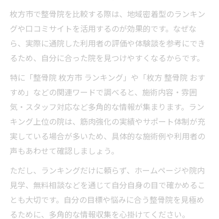
初診時に受けられる整骨院のカウンセリン
枚方市で整骨院を比較する際は、地域密着型のランキン
グ内容
グや口コミサイトを活用するのが効果的です。なぜな
筋肉強化施術の安全性と整骨院の配慮ポイ
ら、実際に通院した利用者の評価や体験談を参考にでき
ント
るため、自分に合った院を見つけやすくなるからです。
整骨院で筋力アップを図る施術の体験談紹
特に「整骨院 枚方市 ランキング」や「枚方 整骨院 おす
介
すめ」などの関連ワードで調べると、施術内容・雰囲
国家資格者が行う整骨院の筋肉強化施術の
気・スタッフ対応など多角的な情報が集まります。ラン
実際
キング上位の院は、筋肉強化の実績やサポート体制が充
保険や料金もわかりやすい通院ポイント
実している場合が多いため、具体的な施術例や利用者の
整骨院の保険適用条件と料金体系の基本知
声もあわせて確認しましょう。
識
ただし、ランキングだけに頼らず、ホームページや院内
通いやすい整骨院選びは料金の明瞭さが決
見学、無料相談などを通じて自分自身の目で確かめるこ
め手
とも大切です。自分の目標や悩みに合う整骨院を見極め
整骨院料金の目安と保険活用のコツを解説
るために、多角的な情報収集を心掛けてください。