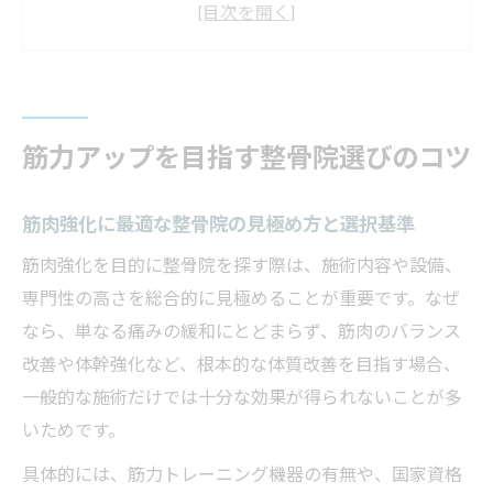
とは
枚方市の整骨院ランキング活用で賢く比較
する方法
整骨院で筋肉強化を叶えるためのポイント
筋力アップを目指す整骨院選びのコツ
解説
保険適用も考慮した整骨院の選び方ガイド
筋肉強化に最適な整骨院の見極め方と選択基準
整骨院で安心して筋肉強化に取り組む方法
筋肉強化を目的に整骨院を探す際は、施術内容や設備、
整骨院で筋肉強化を始める前の不安を解消
専門性の高さを総合的に見極めることが重要です。なぜ
しよう
なら、単なる痛みの緩和にとどまらず、筋肉のバランス
国家資格者がいる整骨院で安心してトレー
改善や体幹強化など、根本的な体質改善を目指す場合、
ニング
一般的な施術だけでは十分な効果が得られないことが多
筋肉強化施術の流れと整骨院のサポート体
いためです。
制
具体的には、筋力トレーニング機器の有無や、国家資格