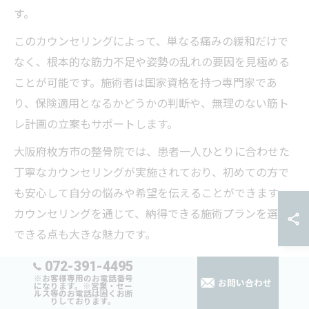
す。
このカウンセリングによって、単なる痛みの緩和だけで
なく、根本的な筋力不足や姿勢の乱れの要因を見極める
ことが可能です。施術者は国家資格を持つ専門家であ
り、保険適用となるかどうかの判断や、無理のない筋ト
レ計画の立案もサポートします。
大阪府枚方市の整骨院では、患者一人ひとりに合わせた
丁寧なカウンセリングが実施されており、初めての方で
も安心して自分の悩みや希望を伝えることができます。
カウンセリングを通じて、納得できる施術プランを選択
できる点も大きな魅力です。
072-391-4495
筋肉強化施術の安全性と整骨院の配慮ポイント
※お客様専用のお電話番号
お問い合わせ
になります。※営業・セー
ルス等のお電話は固くお断
筋肉強化施術を整骨院で受ける際は、安全性の確保が最
りしております。