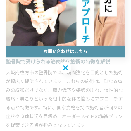
安心して利用できる環境が整っているため、幅広い世代
に支持されています。
枚方市で評判の筋肉強化施術とは何か
お問い合わせはこちら
整骨院で受けられる筋肉強化施術の特徴を解説
お問い合わせはこちら
大阪府枚方市の整骨院では、筋肉強化を目的とした施術
が幅広く提供されています。これらの施術は、単なる痛
みの緩和だけでなく、筋力低下や姿勢の崩れ、慢性的な
腰痛・肩こりといった根本的な体の悩みにアプローチす
る点が特徴です。特に、国家資格を持つ施術者が個々の
症状や身体状況を見極め、オーダーメイドの施術プラン
を提案できる点が強みとなっています。