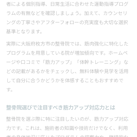
整骨院での筋肉強化メニューと個別対応の
者による個別指導、日常生活に合わせた運動指導プログ
重要性
ラムの有無などを確認しましょう。加えて、カウンセリ
整骨院でのカウンセリング力と安全施術の
ングの丁寧さやアフターフォローの充実度も大切な選択
魅力
基準となります。
枚方市で評判の筋肉強化施術とは何か
実際に大阪府枚方市の整骨院では、筋肉強化に特化した
整骨院で受けられる筋肉強化施術の特徴を
プログラムを用意している院が増加傾向です。ホームペ
解説
ージや口コミで「筋力アップ」「体幹トレーニング」な
筋膜リリースやEMSなど注目の整骨院施術
どの記載があるかをチェックし、無料体験や見学を活用
とは
して自分に合うかどうかを体感することもおすすめで
す。
整骨院でインナーマッスルを鍛えるメリッ
ト
整骨院選びで注目すべき筋力アップ対応力とは
整骨院の体幹強化サポートが選ばれる理由
整骨院を選ぶ際に特に注目したいのが、筋力アップ対応
再発予防を重視した整骨院の筋力強化法ま
力です。これは、施術者の知識や技術だけでなく、利用
とめ