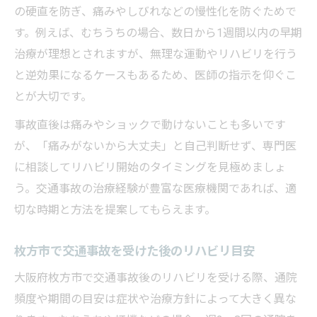
交通事故後の費用負担を抑える情報収集法
の硬直を防ぎ、痛みやしびれなどの慢性化を防ぐためで
交通事故リハビリ費用と保険適用の注意点
す。例えば、むちうちの場合、数日から1週間以内の早期
通院頻度から考える効果的なリハビリ計画
治療が理想とされますが、無理な運動やリハビリを行う
交通事故リハビリ通院頻度の決め方と目安
と逆効果になるケースもあるため、医師の指示を仰ぐこ
とが大切です。
枚方市で交通事故後に最適な通院スケジュ
ール
事故直後は痛みやショックで動けないことも多いです
交通事故後に通院頻度を効果的に調整する
が、「痛みがないから大丈夫」と自己判断せず、専門医
方法
に相談してリハビリ開始のタイミングを見極めましょ
う。交通事故の治療経験が豊富な医療機関であれば、適
医師と相談する交通事故リハビリ通院の計
切な時期と方法を提案してもらえます。
画法
無理のない通院頻度で交通事故回復を目指
枚方市で交通事故を受けた後のリハビリ目安
す
大阪府枚方市で交通事故後のリハビリを受ける際、通院
むちうちの症状に合わせた最適なリハビリ期間
頻度や期間の目安は症状や治療方針によって大きく異な
交通事故によるむちうちリハビリ期間の目