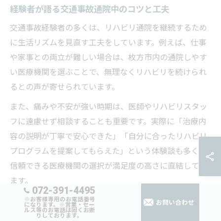
経験者が語る交通事故通院中のコツと工夫
交通事故経験者の多くは、リハビリ通院を継続するため
に生活リズムを見直す工夫をしています。例えば、仕事
や家事との両立が難しい場合は、枚方市内の通院しやす
い医療機関を選ぶことで、無理なくリハビリを続けられ
るとの声が寄せられています。
また、痛みや不安が強い時期は、医師やリハビリスタッ
フに遠慮せず相談することも重要です。実際に「治療内
容の説明が丁寧で安心できた」「自分に合ったリハビリ
プログラムを提案してもらえた」という体験談も多く、
信頼できる医療機関の選択が満足度の高さに直結してい
ます。
072-391-4495
※お客様専用のお電話番号
さらに、リハビリの効果を高めるためには、日々の自主
お問い合わせ
になります。※営業・セー
ルス等のお電話は固くお断
トレーニングやストレッチを自宅でも続けることがポイ
りしております。