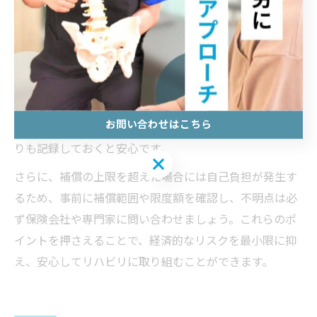
示に基づいたリハビリでなければ補償対象外となる場合
があります。
また、リハビリの期間や通院回数が過剰と判断された場
合、全額補償されないケースもあるため、主治医とよく
相談しながら治療計画を立てることが重要です。必要な
お問い合わせはこちら
診断書や通院記録をしっかり残し、保険会社とのやり取
りも記録しておくと安心です。
お問い合わせはこちら
さらに、補償の上限を超えた場合には自己負担が発生す
るため、事前に補償範囲や限度額を確認し、不明点は必
ず保険会社や専門家に問い合わせましょう。これらのポ
イントを押さえることで、経済的なリスクを最小限に抑
え、安心してリハビリに取り組むことができます。