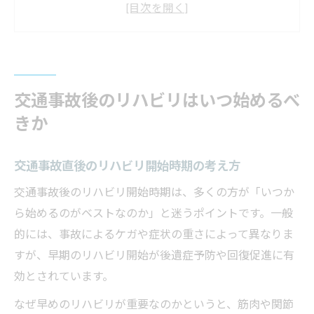
医師と相談し決める交通事故後のリハビリ
開始法
交通事故によるリハビリ開始のタイミング
と注意点
交通事故後のリハビリはいつ始めるべ
交通事故後のリハビリは早期対応がポイン
きか
ト
枚方市でリハビリ費用の目安を知る方法
交通事故直後のリハビリ開始時期の考え方
交通事故リハビリ費用の基礎知識と確認方
交通事故後のリハビリ開始時期は、多くの方が「いつか
法
ら始めるのがベストなのか」と迷うポイントです。一般
枚方市で交通事故リハビリ費用を調べるポ
的には、事故によるケガや症状の重さによって異なりま
イント
すが、早期のリハビリ開始が後遺症予防や回復促進に有
リハビリ費用の目安と交通事故の保険対応
効とされています。
の関係
なぜ早めのリハビリが重要なのかというと、筋肉や関節