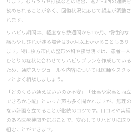
ります。むちうちや打撲などの場合、週2〜3回の通院を
安
勧められることが多く、回復状況に応じて頻度が調整さ
むちうちの症状別に考えるリハビリ期間の
れます。
選び方
リハビリ期間は、軽度なら数週間から1か月、慢性的な
交通事故後むちうちリハビリの継続ポイン
痛みやしびれが残る場合は3か月以上かかることもあり
ト
ます。特に枚方市内の整形外科や接骨院では、患者一人
症状に適した交通事故リハビリの期間設定
ひとりの症状に合わせてリハビリプランを作成している
回復を早めるむちうちリハビリの期間管理
ため、通院スケジュールや内容については医師やスタッ
法
フとよく相談しましょう。
交通事故経験者が語る通院中の注意ポイント
「どのくらい通えばいいのか不安」「仕事や家事と両立
交通事故リハビリ通院で知っておきたい注
できるか心配」といった声も多く聞かれますが、無理の
意点
ない計画を立てることが継続のコツです。口コミや実績
経験者が語る交通事故通院中のコツと工夫
のある医療機関を選ぶことで、安心してリハビリに取り
交通事故後の通院生活で意識すべきポイン
組むことができます。
ト