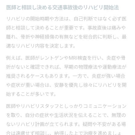
リハビリ通院中に交通事故経験者が実感し
医師と相談し決める交通事故後のリハビリ開始法
た注意
リハビリの開始時期や方法は、自己判断ではなく必ず医
交通事故リハビリで後悔しないための行動
師と相談して決めることが重要です。事故直後は痛みや
とは
腫れ、骨折や神経損傷の有無などを総合的に判断し、最
早期回復のために押さえたい大阪府枚方市での
適なリハビリ内容を決定します。
リハビリ知識
例えば、医師がレントゲンやMRI検査を行い、炎症や骨
交通事故後のリハビリ選びで重要な大阪府
折がないと確認できれば、早期の物理療法や運動療法が
枚方市の情報
推奨されるケースもあります。一方で、炎症が強い場合
枚方市で交通事故リハビリを受ける際の専
や症状が重い場合は、安静を優先し徐々にリハビリを開
門知識
始することが多いです。
交通事故回復を早めるリハビリのポイント
医師やリハビリスタッフとしっかりコミュニケーション
まとめ
を取り、自分の症状や生活状況を伝えることで、無理の
枚方市で交通事故後に役立つリハビリ情報
ないリハビリ計画が立てられます。疑問や不安がある場
の活用法
合は遠慮せず相談し、納得した上で治療を進めましょ