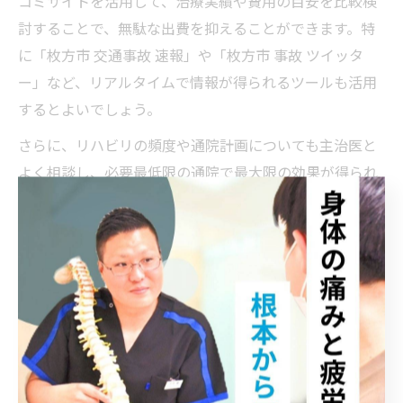
コミサイトを活用して、治療実績や費用の目安を比較検
討することで、無駄な出費を抑えることができます。特
に「枚方市 交通事故 速報」や「枚方市 事故 ツイッタ
ー」など、リアルタイムで情報が得られるツールも活用
するとよいでしょう。
さらに、リハビリの頻度や通院計画についても主治医と
よく相談し、必要最低限の通院で最大限の効果が得られ
るよう調整することが費用節約につながります。費用に
不安がある場合は、地域の交通事故相談窓口や専門家に
相談するのも有効です。
交通事故リハビリ費用と保険適用の注意点
交通事故後のリハビリ費用は、多くの場合保険でカバー
されますが、適用にはいくつか注意点があります。ま
ず、保険会社が指定する医療機関での治療や、医師の指