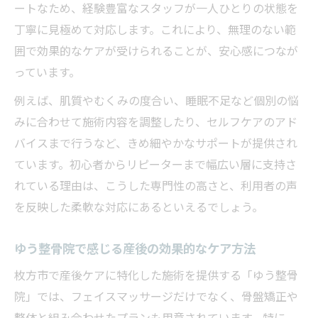
ートなため、経験豊富なスタッフが一人ひとりの状態を
産後ママの心に寄り添うフェイスマッサー
丁寧に見極めて対応します。これにより、無理のない範
ジ効果
囲で効果的なケアが受けられることが、安心感につなが
やさしい手技で産後の肌を美しく保つ秘訣
っています。
毎日に自信を与える産後向けフェイスマッサー
例えば、肌質やむくみの度合い、睡眠不足など個別の悩
ジ
みに合わせて施術内容を調整したり、セルフケアのアド
産後の美しさを引き出すフェイスマッサー
バイスまで行うなど、きめ細やかなサポートが提供され
ジ術
ています。初心者からリピーターまで幅広い層に支持さ
忙しい産後ママにおすすめのセルフケア法
れている理由は、こうした専門性の高さと、利用者の声
フェイスラインを整え自信を取り戻すポイ
を反映した柔軟な対応にあるといえるでしょう。
ント
子育て中でもできる産後ケアの習慣づくり
ゆう整骨院で感じる産後の効果的なケア方法
産後の変化に負けない自分磨きのすすめ
枚方市で産後ケアに特化した施術を提供する「ゆう整骨
院」では、フェイスマッサージだけでなく、骨盤矯正や