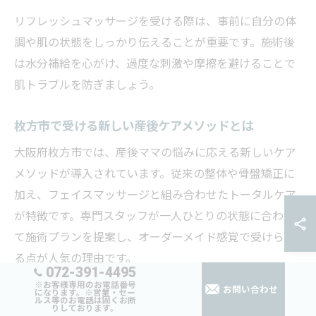
リフレッシュマッサージを受ける際は、事前に自分の体
調や肌の状態をしっかり伝えることが重要です。施術後
は水分補給を心がけ、過度な刺激や摩擦を避けることで
肌トラブルを防ぎましょう。
枚方市で受ける新しい産後ケアメソッドとは
大阪府枚方市では、産後ママの悩みに応える新しいケア
メソッドが導入されています。従来の整体や骨盤矯正に
加え、フェイスマッサージと組み合わせたトータルケア
が特徴です。専門スタッフが一人ひとりの状態に合わせ
て施術プランを提案し、オーダーメイド感覚で受けられ
る点が人気の理由です。
072-391-4495
※お客様専用のお電話番号
具体的には、産後の肌トラブルやフェイスラインの変
お問い合わせ
になります。※営業・セー
ルス等のお電話は固くお断
化、むくみをケアするための独自の手技や、リラクゼー
りしております。