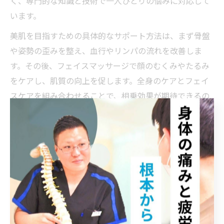
く、専門的な知識と技術で一人ひとりの悩みに対応して
います。
美肌を目指すための具体的なサポート方法は、まず骨盤
や姿勢の歪みを整え、血行やリンパの流れを改善しま
す。その後、フェイスマッサージで顔のむくみやたるみ
をケアし、肌質の向上を促します。全身のケアとフェイ
スケアを組み合わせることで、相乗効果が期待できるの
が特徴です。
施術を受ける際は、施術者の資格や経験を確認し、事前
に体調や肌の状態をしっかり相談しましょう。また、赤
ちゃん連れでも対応可能な施設や、プライバシーに配慮
した個室の有無もチェックポイントです。利用者からは
「身体全体が軽くなり、肌の調子も良くなった」「スタ
ッフが丁寧で安心して任せられた」といった満足の声が
聞かれます。