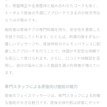
産後ママ必見のフェイスケアテクニック紹
た、骨盤矯正や全身整体と組み合わせたコースも多く、
介
トータルで産後の不調にアプローチできるのが枚方市な
整骨院くずはで受けられる産後専門施術
らではの強みです。
快適な産後生活を支えるフェイスケアの工
施術者は産後ケアの専門知識を持ち、安全性を重視した
夫
手技で対応してくれます。たとえば、刺激の強すぎない
産後ケアのプロが教える美顔のポイント
優しいマッサージや、産後特有のホルモンバランスに配
産後の肌と心をリフレッシュできる新発想マッ
慮したアプローチを行うことで、体調が不安定な時期で
サージ
も安心して受けられます。さらに、口コミや体験談を活
用し、自分の悩みに合った施設を選ぶ利用者が増えてい
産後の心身を癒すリフレッシュマッサージ
ます。
法
枚方市で受ける新しい産後ケアメソッドと
専門スタッフによる産後向け施術の魅力
は
産後のフェイスマッサージは、専門スタッフによる的確
美肌とリラクゼーションが両立する産後ケ
な施術が大きな魅力です。産後の体や肌は非常にデリケ
ア