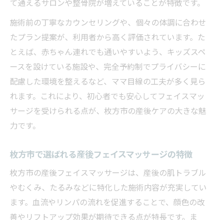
整骨院で実践する産後の美肌サポート方法
て通えるサロンや整骨院が増えていることが特徴です。
とは
施術前の丁寧なカウンセリングや、個々の体調に合わせ
くずは整体と産後ケアの相乗効果に注目
たプラン提案が、利用者から高く評価されています。た
小顔を目指すなら産後ママに最適な方法がここ
とえば、赤ちゃん連れでも通いやすいよう、キッズスペ
に
ースを設けている施設や、完全予約制でプライバシーに
産後ママの小顔づくりに欠かせないケア法
配慮した環境を整えるなど、ママ目線の工夫が多く見ら
れます。これにより、初心者でも安心してフェイスマッ
フェイスマッサージで実感する産後の変化
サージを受けられる点が、枚方市の産後ケアの大きな魅
くずはエリアの整体で小顔効果を高めるコ
力です。
ツ
産後特化のケアでフェイスラインを美しく
枚方市で選ばれる産後フェイスマッサージの特徴
整骨院の産後小顔施術が選ばれる理由
枚方市の産後フェイスマッサージは、産後の肌トラブル
くずは周辺でも話題の産後フェイスケアの秘訣
やむくみ、たるみなどに特化した施術内容が充実してい
くずは整体で産後フェイスケアが注目され
ます。血流やリンパの流れを促進することで、顔色の改
る理由
善やリフトアップ効果が期待できる点が特長です。ま