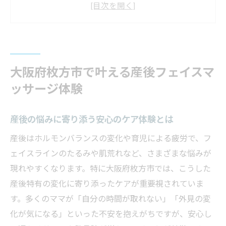
の特徴
専門スタッフによる産後向け施術の魅力
ゆう整骨院で感じる産後の効果的なケア方
法
大阪府枚方市で叶える産後フェイスマ
産後ママに人気のフェイスケアサロン選び
ッサージ体験
方
産後のお悩みに応える枚方市のフェイスケア術
産後の悩みに寄り添う安心のケア体験とは
産後特有の肌悩みを解決する最新フェイス
産後はホルモンバランスの変化や育児による疲労で、フ
ケア
ェイスラインのたるみや肌荒れなど、さまざまな悩みが
枚方市で受けられる産後ママ向けフェイス
現れやすくなります。特に大阪府枚方市では、こうした
術解説
産後特有の変化に寄り添ったケアが重要視されていま
小顔効果が期待できる産後専用フェイスマ
す。多くのママが「自分の時間が取れない」「外見の変
ッサージ
化が気になる」といった不安を抱えがちですが、安心し