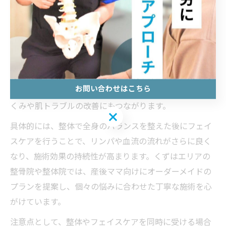
くずは整体と産後ケアの相乗効果に注目
大阪府枚方市のくずはエリアでは、整体と産後ケアを組
み合わせたサービスが人気を集めています。整体による
骨盤調整や姿勢改善は、産後の不調や体型戻しに効果的
お問い合わせはこちら
ですが、フェイスマッサージと併用することで、顔のむ
くみや肌トラブルの改善にもつながります。
お問い合わせはこちら
具体的には、整体で全身のバランスを整えた後にフェイ
スケアを行うことで、リンパや血流の流れがさらに良く
なり、施術効果の持続性が高まります。くずはエリアの
整骨院や整体院では、産後ママ向けにオーダーメイドの
プランを提案し、個々の悩みに合わせた丁寧な施術を心
がけています。
注意点として、整体やフェイスケアを同時に受ける場合