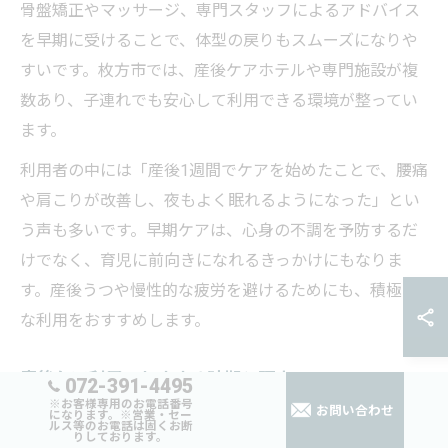
骨盤矯正やマッサージ、専門スタッフによるアドバイス
を早期に受けることで、体型の戻りもスムーズになりや
すいです。枚方市では、産後ケアホテルや専門施設が複
数あり、子連れでも安心して利用できる環境が整ってい
ます。
利用者の中には「産後1週間でケアを始めたことで、腰痛
や肩こりが改善し、夜もよく眠れるようになった」とい
う声も多いです。早期ケアは、心身の不調を予防するだ
けでなく、育児に前向きになれるきっかけにもなりま
す。産後うつや慢性的な疲労を避けるためにも、積極的
な利用をおすすめします。
産後ケア利用のおすすめ時期と理由
072-391-4495
※お客様専用のお電話番号
お問い合わせ
産後ケアの利用は「退院直後〜赤ちゃんが生後2か月ま
になります。※営業・セー
ルス等のお電話は固くお断
りしております。
で」が特におすすめです。この時期は、体調の回復とと