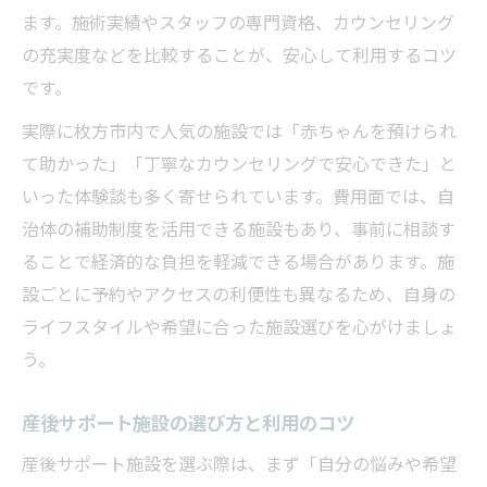
産後早期にケアを受けるメリットとは
ます。施術実績やスタッフの専門資格、カウンセリング
産後ケア利用のおすすめ時期と理由
の充実度などを比較することが、安心して利用するコツ
です。
産後の体調回復を促すタイミングの重要性
申請前に知っておきたいケア利用の流れ
実際に枚方市内で人気の施設では「赤ちゃんを預けられ
産後ケア申請から利用までのステップ解説
て助かった」「丁寧なカウンセリングで安心できた」と
いった体験談も多く寄せられています。費用面では、自
産後ケア予約や申請の手順とポイント
治体の補助制度を活用できる施設もあり、事前に相談す
枚方市の産後ケア利用フロー徹底ガイド
ることで経済的な負担を軽減できる場合があります。施
産後ケア申請時に必要な書類と注意事項
設ごとに予約やアクセスの利便性も異なるため、自身の
スムーズな産後ケア利用のための事前準備
ライフスタイルや希望に合った施設選びを心がけましょ
う。
産後サポート施設の選び方と利用のコツ
産後サポート施設を選ぶ際は、まず「自分の悩みや希望