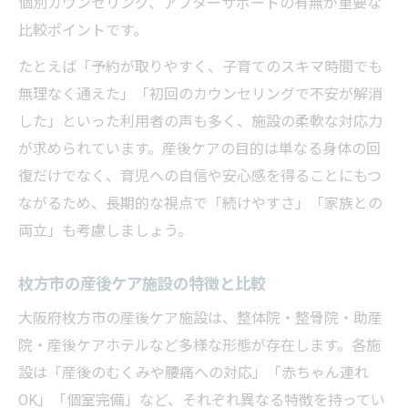
個別カウンセリング、アフターサポートの有無が重要な
法
比較ポイントです。
育児疲れに寄り添う産後サポートの選び方
たとえば「予約が取りやすく、子育てのスキマ時間でも
産後ケアで安心できる心理的サポート活用
無理なく通えた」「初回のカウンセリングで不安が解消
費用を抑えたい人向け産後ケアのコツ
した」といった利用者の声も多く、施設の柔軟な対応力
産後ケア費用を抑えるためのポイント
が求められています。産後ケアの目的は単なる身体の回
復だけでなく、育児への自信や安心感を得ることにもつ
自治体補助金で産後ケア費用を節約する方
ながるため、長期的な視点で「続けやすさ」「家族との
法
両立」も考慮しましょう。
産後ケア費用比較とお得な利用パターン
産後ケア利用時に使える節約テクニック
枚方市の産後ケア施設の特徴と比較
産後ケアの実費負担を減らす具体策
大阪府枚方市の産後ケア施設は、整体院・整骨院・助産
産後ケアを受ける最適なタイミングは
院・産後ケアホテルなど多様な形態が存在します。各施
産後ケアはいつから始めるのが効果的か
設は「産後のむくみや腰痛への対応」「赤ちゃん連れ
産後に最適なケアタイミングの見極め方
OK」「個室完備」など、それぞれ異なる特徴を持ってい