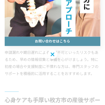
申請の流れは、おおまかに「相談→書類提出→審査→利
用決定」というステップで進みます。具体的には、まず
保健センター等で相談し、自分の状況に合った支援策を
案内してもらいましょう。その後、必要書類を揃えて申
請し、審査を経て利用決定となります。審査には数日〜
数週間かかることもあるため、余裕を持ったスケジュー
お問い合わせはこちら
ルを立てることが重要です。
申請漏れや期日遅れによる利用不可といったリスクもあ
お問い合わせはこちら
るため、早めの情報収集と準備を心がけましょう。特に
初産の場合や支援制度に不慣れな方は、専門スタッフの
サポートを積極的に活用することをおすすめします。
心身ケアも手厚い枚方市の産後サポー