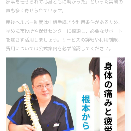
家事を任せられて心身ともに助かった」といった実際の
声も多く寄せられています。
産後ヘルパー制度は申請手続きや利用条件があるため、
早めに市役所や保健センターに相談し、必要なサポート
を逃さず活用しましょう。サービスの詳細や利用制限、
費用については公式案内を必ず確認してください。
産後ケア支援策の対象条件と申請の流れ
枚方市の産後ケア支援策を利用するには、いくつかの対
象条件を満たす必要があります。主な条件としては、出
産後一定期間内であることや、市内在住であること、医
療的なケアや育児サポートが必要と認められることなど
が挙げられます。詳細な条件は制度ごとに異なるため、
事前の確認が不可欠です。