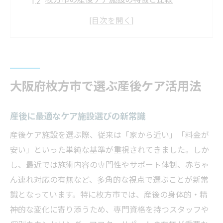
産後サポート施設の選び方と利用のコツ
産後ケアホテルなど多様な選択肢を解説
産後ケアを最大限活用するための工夫
産後に利用できる枚方市の支援制度
大阪府枚方市で選ぶ産後ケア活用法
産後向け枚方市支援制度の最新情報
産後利用できる自治体補助金の申請方法
産後に最適なケア施設選びの新常識
子育て支援制度と産後ケアの関係性を解説
産後ケア施設を選ぶ際、従来は「家から近い」「料金が
産後ヘルパーなど市のサポート活用術
安い」といった単純な基準が重視されてきました。しか
産後ケア支援策の対象条件と申請の流れ
し、最近では施術内容の専門性やサポート体制、赤ちゃ
心身ケアも手厚い枚方市の産後サポート
ん連れ対応の有無など、多角的な視点で選ぶことが新常
産後の心身ケアを重視したサポート内容
識となっています。特に枚方市では、産後の身体的・精
産後ケア施設のカウンセリング体制とは
神的な変化に寄り添うため、専門資格を持つスタッフや
産後ケアで心も身体もリフレッシュする方