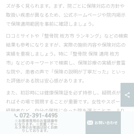
ズが多く見られます。まず、院ごとに保険対応の方針や
取扱い疾患が異なるため、公式ホームページや院内掲示
で保険適用範囲を事前に確認しましょう。
口コミサイトや「整骨院 枚方市 ランキング」などの検索
結果も参考になりますが、実際の施術内容や保険対応の
実績を重視しましょう。特に「整骨院 保険 適用 枚方
市」などのキーワードで検索し、保険診療の実績が豊富
な院や、患者の声で「保険の説明が丁寧だった」といっ
た評価がある院は安心感があります。
また、初診時には健康保険証を必ず持参し、疑問点があ
ればその場で質問することが重要です。女性やスポーツ
経験者など、自分の属性に合った院を選ぶことで、より
072-391-4495
満足度の高い通院が期待できます。
※お客様専用のお電話番号
お問い合わせ
になります。※営業・セー
ルス等のお電話は固くお断
りしております。