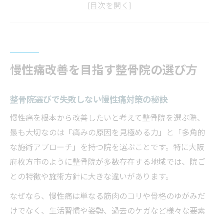
整骨院の施術内容で比較する選び方ガイド
整骨院ランキングも活用した賢い院選び術
枚方市で整骨院を選ぶ際の注意点まとめ
枚方市で根本ケアに強い整骨院事情
慢性痛改善を目指す整骨院の選び方
枚方市で注目の整骨院根本ケアの現状
整骨院選びで失敗しない慢性痛対策の秘訣
整骨院による根本改善と慢性痛軽減の関係
整骨院施術の特徴とその効果を徹底分析
慢性痛を根本から改善したいと考えて整骨院を選ぶ際、
最も大切なのは「痛みの原因を見極める力」と「多角的
保険適用の整骨院事情を知ることの重要性
な施術アプローチ」を持つ院を選ぶことです。特に大阪
整骨院ランキングで見る根本ケアの実力
府枚方市のように整骨院が多数存在する地域では、院ご
女性も安心の整骨院活用術と慢性痛対策
との特徴や施術方針に大きな違いがあります。
女性に優しい整骨院の選び方と安全施術
なぜなら、慢性痛は単なる筋肉のコリや骨格のゆがみだ
整骨院で叶える女性向け慢性痛改善法
けでなく、生活習慣や姿勢、過去のケガなど様々な要素
女性専用整骨院のメリットと慢性痛対策