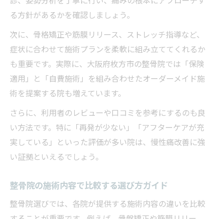
診、姿勢分析を丁寧に行い、痛みの根本にアプローチす
ト
る方針があるかを確認しましょう。
整骨院と鍼灸院の保険対応範囲を徹底解説
次に、骨格矯正や筋膜リリース、ストレッチ指導など、
保険適用の整骨院選びで押さえたい注意点
症状に合わせて施術プランを柔軟に組み立ててくれるか
整骨院保険適用のおすすめ情報まとめ
も重要です。実際に、大阪府枚方市の整骨院では「保険
再発を防ぐ整骨院でのトータルケア解説
適用」と「自費施術」を組み合わせたオーダーメイド施
整骨院で実践できる再発防止トータルケア
術を提案する院も増えています。
慢性痛再発を防ぐ整骨院の施術と指導法
さらに、利用者のレビューや口コミを参考にするのも良
整骨院の生活習慣アドバイスと再発予防
い方法です。特に「再発が少ない」「アフターケアが充
整骨院の骨盤矯正が再発予防に有効な理由
実している」といった評価が多い院は、慢性痛改善に強
整骨院と整体院の併用による再発防止術
い証拠といえるでしょう。
整骨院の施術内容で比較する選び方ガイド
整骨院選びでは、各院が提供する施術内容の違いを比較
することが重要です。例えば、骨盤矯正や筋膜リリー