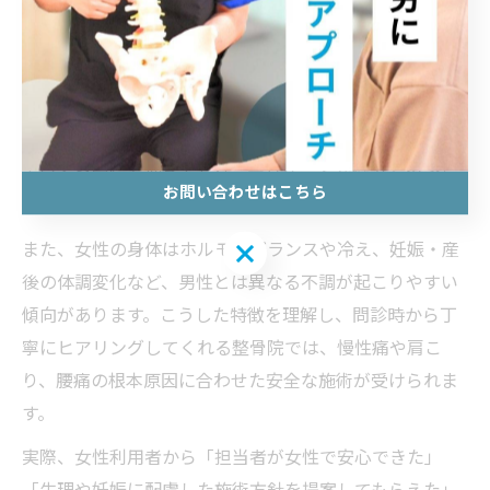
女性に優しい整骨院の選び方と安全施術
女性が安心して通える整骨院を選ぶ際には、まず施術ス
タッフの性別や、院内のプライバシー対策が徹底されて
いるかを確認することが重要です。大阪府枚方市では、
女性専用スペースやカーテンで仕切られた施術室を設け
ている整骨院も増えており、デリケートな悩みも相談し
お問い合わせはこちら
やすい環境が整っています。
お問い合わせはこちら
また、女性の身体はホルモンバランスや冷え、妊娠・産
後の体調変化など、男性とは異なる不調が起こりやすい
傾向があります。こうした特徴を理解し、問診時から丁
寧にヒアリングしてくれる整骨院では、慢性痛や肩こ
り、腰痛の根本原因に合わせた安全な施術が受けられま
す。
実際、女性利用者から「担当者が女性で安心できた」