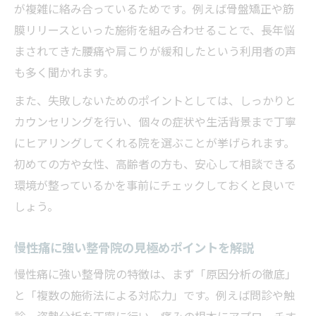
が複雑に絡み合っているためです。例えば骨盤矯正や筋
整骨院で女性が相談しやすい環境の特徴
膜リリースといった施術を組み合わせることで、長年悩
口コミで選ばれる女性におすすめ整骨院
まされてきた腰痛や肩こりが緩和したという利用者の声
スポーツ由来の慢性痛に整骨院が有効な理由
も多く聞かれます。
整骨院がスポーツ慢性痛に強い理由を解説
また、失敗しないためのポイントとしては、しっかりと
スポーツ障害の慢性痛に整骨院施術が有効
カウンセリングを行い、個々の症状や生活背景まで丁寧
整骨院で受けられるスポーツ特化ケアの特
にヒアリングしてくれる院を選ぶことが挙げられます。
徴
初めての方や女性、高齢者の方も、安心して相談できる
スポーツ慢性痛の根本改善に整骨院を活用
環境が整っているかを事前にチェックしておくと良いで
しょう。
枚方市整骨院でスポーツ対応の選び方とは
保険適用が叶う整骨院を枚方市で探すコツ
慢性痛に強い整骨院の見極めポイントを解説
整骨院の保険適用条件を正しく理解する方
慢性痛に強い整骨院の特徴は、まず「原因分析の徹底」
法
と「複数の施術法による対応力」です。例えば問診や触
枚方市で保険適用整骨院を賢く探すポイン