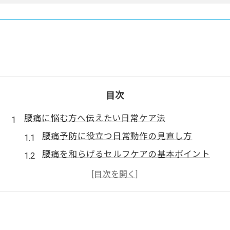
目次
腰痛に悩む方へ伝えたい日常ケア法
腰痛予防に役立つ日常動作の見直し方
腰痛を和らげるセルフケアの基本ポイント
身体の負担を軽減する腰痛対策ストレッチ
腰痛に効く正しい姿勢と座り方のコツ
腰痛対策で意識したい生活習慣の工夫
痛みの原因から探る腰痛対策のコツ