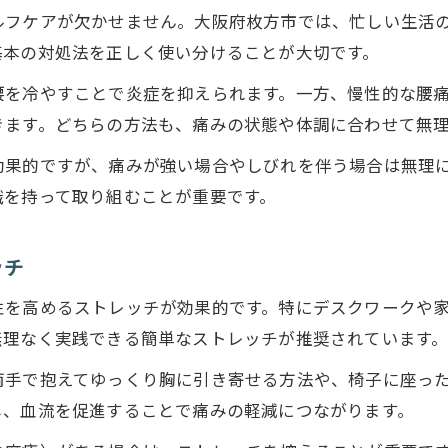
ルフケアが欠かせません。大阪府枚方市では、忙しい生活
腰痛改善へ向けた日常リズムの整え方
基本の対処法を正しく使い分けることが大切です。
腰痛の痛みを防ぐ睡眠と休息の工夫
腰を冷やすことで炎症を抑えられます。一方、慢性的な腰
腰痛を和らげるための食生活の見直し方
きます。どちらの方法も、痛みの状態や体調に合わせて無
腰痛悪化を防ぐための運動習慣の作り方
効果的ですが、痛みが強い場合やしびれを伴う場合は無理
腰痛を悪化させないためのNG行動とは
識を持って取り組むことが重要です。
腰痛時に避けるべき危険なストレッチとは
腰痛を悪化させる日常NG動作の注意点
ッチ
お問い合わせはこちら
お問い合わせはこちら
腰痛を持つ人がやってはいけない習慣
性を高めるストレッチが効果的です。特にデスクワークや
腰痛症状悪化を招く間違った対処例
無理なく実践できる簡単なストレッチが推奨されています
腰痛の人が知るべきNG姿勢と動作
両手で抱えてゆっくり胸に引き寄せる方法や、椅子に座っ
セルフケアで実感する腰痛緩和のヒント
し、血流を促進することで痛みの軽減につながります。
腰痛セルフケアで意識したいポイント