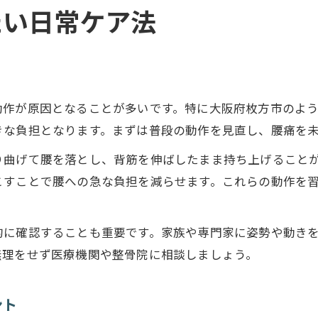
たい日常ケア法
腰痛の根本原因を見極めるためのチェック法
腰痛悪化を防ぐための生活アドバイス
腰痛の原因別に実践したい対策法
腰痛改善に役立つ身体の使い方を学ぶ
動作が原因となることが多いです。特に大阪府枚方市のよ
腰痛発症時の適切なセルフケア方法
きな負担となります。まずは普段の動作を見直し、腰痛を
腰痛和らげるための正しい身体の使い方
り曲げて腰を落とし、背筋を伸ばしたまま持ち上げること
腰痛を防ぐ日常の動作ポイントを解説
こすことで腰への急な負担を減らせます。これらの動作を
腰痛緩和に効果的な歩き方と立ち方のコツ
腰痛予防に重要な身体の使い方の基本
的に確認することも重要です。家族や専門家に姿勢や動き
腰痛を悪化させない動き方と姿勢の工夫
無理をせず医療機関や整骨院に相談しましょう。
腰痛対策に役立つ筋肉の正しい使い方
慢性腰痛が起きやすい生活習慣見直し術
ント
腰痛を招く悪い生活習慣のチェックポイント