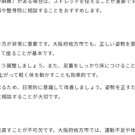
や麻痺）がある場合は、ストレッチを控えることが重要で
腰痛緩和のために自宅でできる方法
科や整骨院に相談することをおすすめします。
腰痛改善を実感するストレッチと体操
腰痛和らげるためのマッサージ活用法
腰痛ケアグッズの正しい選び方と使い方
り方が非常に重要です。大阪府枚方市でも、正しい姿勢を
てて座ることが基本です。
よう調整しましょう。また、足裏をしっかり床につけるこ
上がって軽く体を動かすことも効果的です。
なるため、日常的に意識して改善しましょう。姿勢を正す
に相談することが大切です。
見直すことが不可欠です。大阪府枚方市では、運動不足や