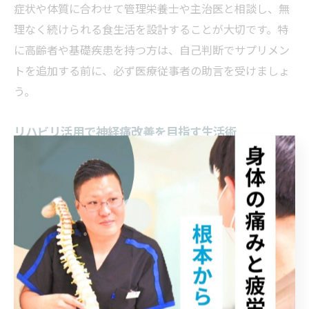
症状や体質に合わせて管理栄養士や主治医と相談し、無
理なく続けられる食生活を設計することが大切です。特
に高齢者や基礎疾患を持つ方は、自己判断でサプリメン
トを追加する前に、必ず医療従事者の助言を受けましょ
う。
リハビリ活用で神経痛改善を目指す生活術
神経痛の治療では、リハビリテーションの活用が効果的
です。理学療法士による運動指導や関節可動域訓練は、
筋力低下やバランス障害の予防につながります。枚方市
内の整形外科やリハビリ施設でも、症状や生活状況に応
じたリハビリプログラムを提供しています。
リハビリを続ける際のポイントは「無理をせず継続する
こと」です。痛みが強い日は休息を優先し、症状が落ち