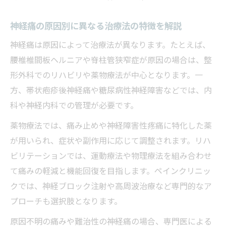
神経痛を整形外科で相談する際の流れと注
意点
神経痛の原因別に異なる治療法の特徴を解説
診断から治療までの神経痛対応の実際
神経痛は原因によって治療法が異なります。たとえば、
神経痛で整形外科を選ぶ際の確認項目一覧
腰椎椎間板ヘルニアや脊柱管狭窄症が原因の場合は、整
整形外科での神経痛検査と診断基準を解説
形外科でのリハビリや薬物療法が中心となります。一
受診時の症状の伝え方と医師との対話のコ
方、帯状疱疹後神経痛や糖尿病性神経障害などでは、内
ツ
科や神経内科での管理が必要です。
薬物療法では、痛み止めや神経障害性疼痛に特化した薬
が用いられ、症状や副作用に応じて調整されます。リハ
ビリテーションでは、運動療法や物理療法を組み合わせ
て痛みの軽減と機能回復を目指します。ペインクリニッ
クでは、神経ブロック注射や高周波治療など専門的なア
プローチも選択肢となります。
原因不明の痛みや難治性の神経痛の場合、専門医による