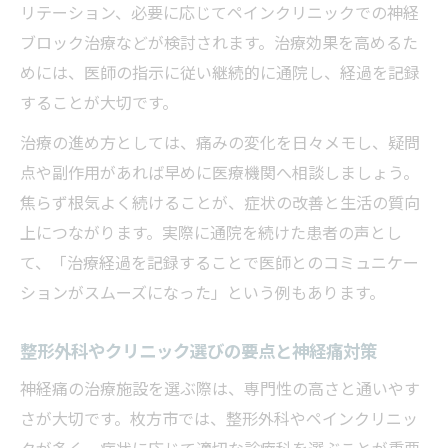
リハビリ活用で神経痛改善を目指す生活術
リテーション、必要に応じてペインクリニックでの神経
神経痛の再発防止に大切なストレス対策と
ブロック治療などが検討されます。治療効果を高めるた
は
めには、医師の指示に従い継続的に通院し、経過を記録
神経痛治療を受けるならまず知っておきたい基
することが大切です。
本
治療の進め方としては、痛みの変化を日々メモし、疑問
神経痛治療前に知るべき基礎知識を解説
点や副作用があれば早めに医療機関へ相談しましょう。
診療科選びで迷わない神経痛受診のポイン
焦らず根気よく続けることが、症状の改善と生活の質向
ト
上につながります。実際に通院を続けた患者の声とし
て、「治療経過を記録することで医師とのコミュニケー
神経痛治療を始める前に確認したい費用と
ションがスムーズになった」という例もあります。
流れ
治療方針の選択で重要な患者とのコミュニ
整形外科やクリニック選びの要点と神経痛対策
ケーション
神経痛の治療施設を選ぶ際は、専門性の高さと通いやす
神経痛の治療計画と生活への影響を考える
さが大切です。枚方市では、整形外科やペインクリニッ
つらい神経痛への効果的なアプローチ方法