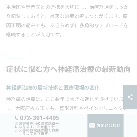
主治医や専門医との連携を大切にし、治療経過をしっか
り記録しておくと、最適な治療選択につながります。原
因不明の痛みでも、あきらめずに多角的なアプローチを
継続することが大切です。
症状に悩む方へ神経痛治療の最新動向
神経痛治療の最新技術と医療現場の変化
神経痛の治療は、ここ数年で大きな進化を遂げていま
す。大阪府枚方市でも、整形外科やペインクリニックを
072-391-4495
中心に、最新の医療技術が導入されるようになっていま
※お客様専用のお電話番号
お問い合わせ
す。たとえば、従来の薬物療法に加え、神経ブロック注
になります。※営業・セー
ルス等のお電話は固くお断
りしております。
射や高周波治療といった新しい治療法が選択肢として広