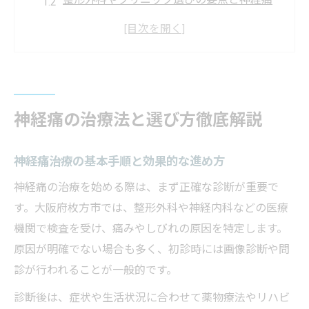
対策
神経痛の原因別に異なる治療法の特徴を解
説
神経痛改善へ最新治療と専門医の役割を知
る
神経痛の治療法と選び方徹底解説
神経痛治療を受ける際の診療科目の選び方
神経痛改善へ向けた日常生活の工夫とは
神経痛治療の基本手順と効果的な進め方
神経痛を和らげる日々の生活習慣の見直し
神経痛の治療を始める際は、まず正確な診断が重要で
方
す。大阪府枚方市では、整形外科や神経内科などの医療
痛み軽減に役立つ運動やセルフケアの実践
機関で検査を受け、痛みやしびれの原因を特定します。
法
原因が明確でない場合も多く、初診時には画像診断や問
神経痛症状に合わせた食事や栄養管理の工
診が行われることが一般的です。
夫
診断後は、症状や生活状況に合わせて薬物療法やリハビ