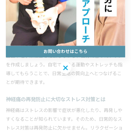
着いている日に軽い運動を取り入れることで、身体への
負担を減らしながら機能回復を目指せます。実際にリハ
ビリを取り入れた患者からは、「日常動作が楽になっ
た」「歩行距離が伸びた」といった前向きな声も聞かれ
ます。
リハビリの進め方や内容は個人差が大きいため、必ず担
お問い合わせはこちら
当医や理学療法士と相談しながら、自分に合ったプラン
を作成しましょう。自宅でできる運動やストレッチも指
お問い合わせはこちら
導してもらうことで、日常生活の質向上へとつなげるこ
とが期待できます。
神経痛の再発防止に大切なストレス対策とは
神経痛はストレスの影響で症状が悪化したり、再発しや
すくなることが知られています。そのため、日常的なス
トレス対策は再発防止に欠かせません。リラクゼーショ