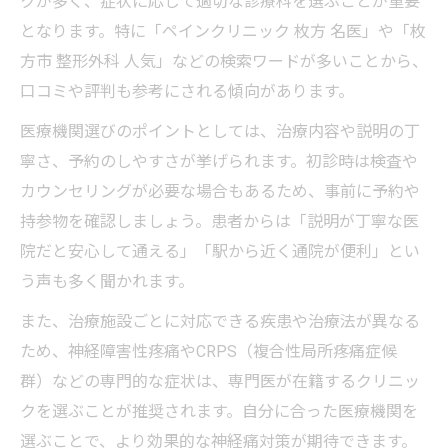
クが多く、症状に応じて適切な診療科を選ぶことが重要
神経痛に効くリハビリや物理療法の活用法
となります。特に「ペインクリニック 枚方 名医」や「枚
ペインクリニックで受けられる神経痛対策
方市 整形外科 人気」などの検索ワードが多いことから、
神経痛の薬物療法と副作用リスクを知る
口コミや評判も参考にされる傾向があります。
神経ブロック注射のメリットと適応症例
医療機関選びのポイントとしては、治療内容や説明の丁
原因不明の痛みに対する多角的な治療戦略
寧さ、予約のしやすさが挙げられます。初診時は検査や
症状に悩む方へ神経痛治療の最新動向
カウンセリングが必要な場合もあるため、事前に予約や
神経痛治療の最新技術と医療現場の変化
持参物を確認しましょう。患者からは「説明が丁寧な医
CRPSや難治性神経痛への新たなアプローチ
院だと安心して通える」「駅から近く通院が便利」とい
う声も多く聞かれます。
神経痛専門医による治療選択肢の広がり
神経障害性疼痛に関する最新研究と治療法
また、治療施設ごとに対応できる疾患や治療法が異なる
ため、神経障害性疼痛やCRPS（複合性局所疼痛症候
神経痛に対応する医療機関の新しい取り組
群）などの専門的な症状は、専門医が在籍するクリニッ
み
クを選ぶことが推奨されます。自分に合った医療機関を
神経痛で整形外科を受診する際のポイント
選ぶことで、より効果的な神経痛対策が期待できます。