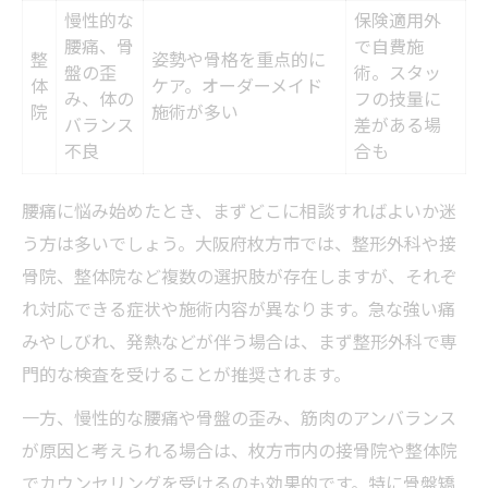
慢性的な
保険適用外
腰痛、骨
で自費施
整
姿勢や骨格を重点的に
盤の歪
術。スタッ
体
ケア。オーダーメイド
み、体の
フの技量に
院
施術が多い
バランス
差がある場
不良
合も
腰痛に悩み始めたとき、まずどこに相談すればよいか迷
う方は多いでしょう。大阪府枚方市では、整形外科や接
骨院、整体院など複数の選択肢が存在しますが、それぞ
れ対応できる症状や施術内容が異なります。急な強い痛
みやしびれ、発熱などが伴う場合は、まず整形外科で専
門的な検査を受けることが推奨されます。
一方、慢性的な腰痛や骨盤の歪み、筋肉のアンバランス
が原因と考えられる場合は、枚方市内の接骨院や整体院
でカウンセリングを受けるのも効果的です。特に骨盤矯