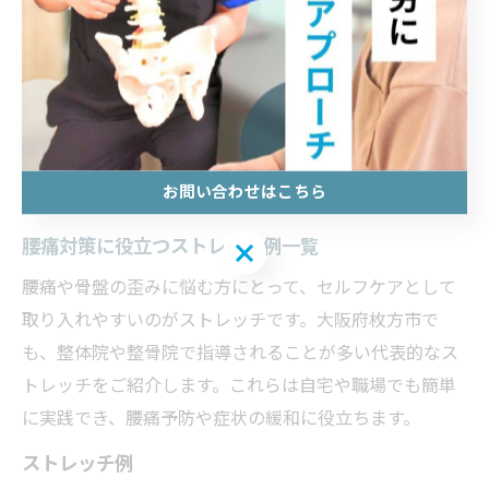
ること、そして毎日の簡単なストレッチや筋肉トレーニ
ングを続けることが挙げられます。実際に「姿勢を整え
たら腰痛が和らいだ」「骨盤矯正後に長年の痛みが軽減
した」という声も多く、バランス改善の重要性がうかが
えます。無理をせず、自分のペースで取り組むことが継
続のコツです。
お問い合わせはこちら
腰痛対策に役立つストレッチ例一覧
お問い合わせはこちら
腰痛や骨盤の歪みに悩む方にとって、セルフケアとして
取り入れやすいのがストレッチです。大阪府枚方市で
も、整体院や整骨院で指導されることが多い代表的なス
トレッチをご紹介します。これらは自宅や職場でも簡単
に実践でき、腰痛予防や症状の緩和に役立ちます。
ストレッチ例