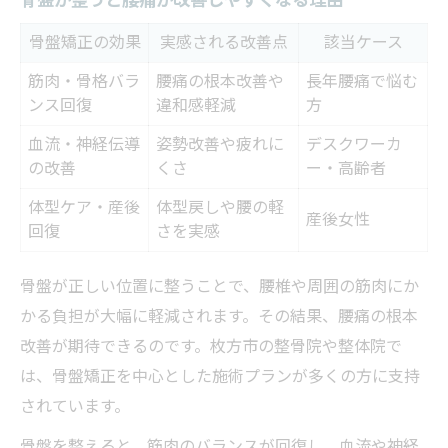
骨盤が整うと腰痛が改善しやすくなる理由
骨盤矯正の効果
実感される改善点
該当ケース
筋肉・骨格バラ
腰痛の根本改善や
長年腰痛で悩む
ンス回復
違和感軽減
方
血流・神経伝導
姿勢改善や疲れに
デスクワーカ
の改善
くさ
ー・高齢者
体型ケア・産後
体型戻しや腰の軽
産後女性
回復
さを実感
骨盤が正しい位置に整うことで、腰椎や周囲の筋肉にか
かる負担が大幅に軽減されます。その結果、腰痛の根本
改善が期待できるのです。枚方市の整骨院や整体院で
は、骨盤矯正を中心とした施術プランが多くの方に支持
されています。
骨盤を整えると、筋肉のバランスが回復し、血流や神経