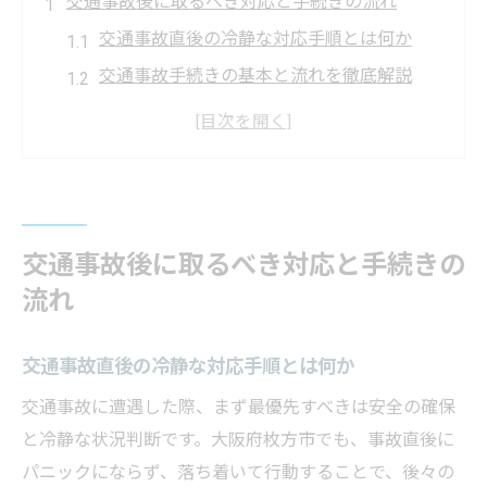
交通事故後に取るべき対応と手続きの流れ
交通事故直後の冷静な対応手順とは何か
交通事故手続きの基本と流れを徹底解説
保険会社や警察との連絡時の注意点
事故状況を記録する際のポイントとコツ
交通事故手続きでよくある疑問を解消
枚方市で交通事故証明書を取得する方法
交通事故後に取るべき対応と手続きの
交通事故証明書の申請方法と必要書類
流れ
枚方市内で証明書を取得するための流れ
オンライン申請や窓口利用の利便性比較
交通事故直後の冷静な対応手順とは何か
交通事故証明書取得で困った時の相談先
交通事故に遭遇した際、まず最優先すべきは安全の確保
証明書取得後の交通事故手続き活用法
と冷静な状況判断です。大阪府枚方市でも、事故直後に
相談窓口を活用した交通事故の安心解決策
パニックにならず、落ち着いて行動することで、後々の
交通事故相談窓口の選び方と利用の流れ