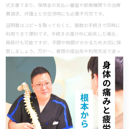
式文書であり、保険金の支払い審査や医療機関での治療
費請求、弁護士との交渉時にも必要不可欠です。
証明書はコピーを取っておくと、複数の手続きで同時に
利用できて便利です。手続きの進行中に紛失した場合、
再発行も可能ですが、手間や時間がかかるため大切に保
管しましょう。万が一、書類の提出先や利用方法で迷っ
た場合は、保険会社や相談窓口に事前に確認を取ること
が安心につながります。
相談窓口を活用した交通事故の安心解
決策
交通事故相談窓口の選び方と利用の流れ