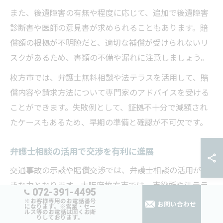
また、後遺障害の有無や程度に応じて、追加で後遺障害
診断書や医師の意見書が求められることもあります。賠
償額の根拠が不明瞭だと、適切な補償が受けられないリ
スクがあるため、書類の不備や漏れに注意しましょう。
枚方市では、弁護士無料相談や法テラスを活用して、賠
償内容や請求方法について専門家のアドバイスを受ける
ことができます。失敗例として、証拠不十分で減額され
たケースもあるため、早期の準備と確認が不可欠です。
弁護士相談の活用で交渉を有利に進展
交通事故の示談や賠償交渉では、弁護士相談の活用が大
きな力となります。大阪府枚方市では、市役所や法テラ
072-391-4495
ス、弁護士会による無料相談が利用でき、専門的な知見
※お客様専用のお電話番号
お問い合わせ
になります。※営業・セー
ルス等のお電話は固くお断
を得ることが可能です。特に、複雑な案件や後遺障害認
りしております。