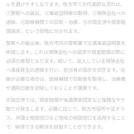
ルを避けやすくなります。枚方市での代表的な流れは、
弁護士相談の活用で交渉を有利に進展
①警察への届出、②事故証明書の取得、③保険会社への
交通事故手続き書類の整理と提出方法
連絡、④医療機関での診断・治療、⑤示談交渉や損害賠
納得できる解決に向けた交渉術の実践
償請求、という段階に分かれます。
枚方市で医療機関やリハビリ先を選ぶ際に必要
警察への届出後、枚方市内の警察署で交通事故証明書を
な視点
申請します。これは保険会社への請求や損害賠償の際に
交通事故受傷後の医療機関選びの基準
必須の書類となります。続いて、加入している保険会社
リハビリ先選択で重視すべき交通事故対応
へ事故発生の連絡を行い、担当者の指示を仰ぎます。治
診断書取得や通院記録の重要性と注意点
療が必要な場合は、医療機関で診断書を取得し、治療費
交通事故後の後遺障害リスクと医療体制
や通院日数を記録しておくことが重要です。
相談窓口や弁護士と連携する受診のコツ
示談交渉では、損害賠償や後遺障害認定など複雑なやり
取りが発生します。必要に応じて、枚方市役所や法テラ
ス、弁護士相談窓口など地域の相談窓口を活用すること
で、納得できる解決を目指すことができます。