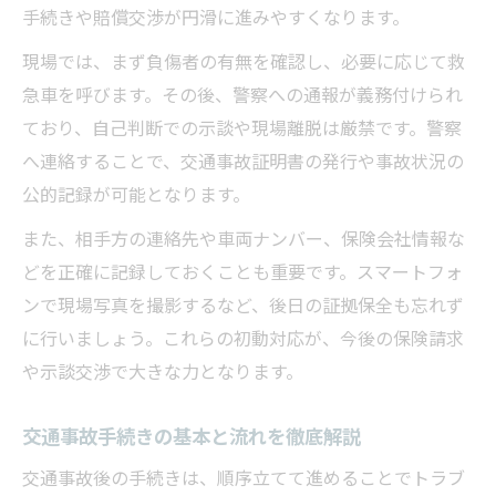
手続きや賠償交渉が円滑に進みやすくなります。
無料相談やカウンセリングの活用メリット
現場では、まず負傷者の有無を確認し、必要に応じて救
弁護士相談を利用する際のポイント解説
急車を呼びます。その後、警察への通報が義務付けられ
交通事故の不安を相談で解決する方法
ており、自己判断での示談や現場離脱は厳禁です。警察
窓口利用後の交通事故手続きスムーズ化
へ連絡することで、交通事故証明書の発行や事故状況の
交通事故発生時の冷静な行動ポイントとは
公的記録が可能となります。
交通事故時に最優先で取るべき行動
また、相手方の連絡先や車両ナンバー、保険会社情報な
事故現場での記録や証拠保存の工夫
どを正確に記録しておくことも重要です。スマートフォ
相手方や警察への正確な説明方法
ンで現場写真を撮影するなど、後日の証拠保全も忘れず
交通事故手続き開始までの迅速対応
に行いましょう。これらの初動対応が、今後の保険請求
落ち着いて相談窓口に繋げるポイント
や示談交渉で大きな力となります。
示談交渉や賠償請求を有利に進めるコツ
交通事故手続きの基本と流れを徹底解説
交通事故示談交渉で役立つ事前準備法
交通事故後の手続きは、順序立てて進めることでトラブ
賠償請求時に注意すべきポイント解説