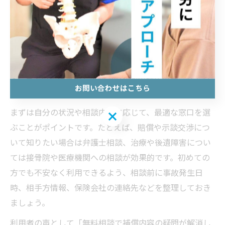
交通事故に遭遇した際、迅速かつ適切な対応を行うに
は、枚方市内の相談窓口を上手に活用することが重要で
す。主な相談先には、枚方市役所の相談窓口、法テラ
ス、地元の弁護士相談、さらに接骨院などが挙げられま
す。各窓口には電話や予約制の対面相談が用意されてお
お問い合わせはこちら
り、平日夜間や祝日でも利用できる場合があります。
まずは自分の状況や相談内容に応じて、最適な窓口を選
お問い合わせはこちら
ぶことがポイントです。たとえば、賠償や示談交渉につ
いて知りたい場合は弁護士相談、治療や後遺障害につい
ては接骨院や医療機関への相談が効果的です。初めての
方でも不安なく利用できるよう、相談前に事故発生日
時、相手方情報、保険会社の連絡先などを整理しておき
ましょう。
利用者の声として「無料相談で補償内容の疑問が解消し