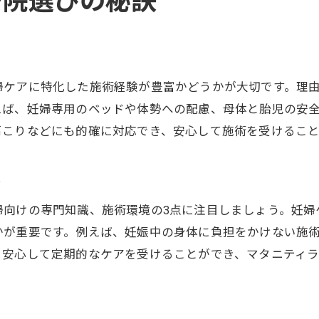
骨院選びの秘訣
妊婦に配慮した接骨院施術の流れと特徴
接骨院で妊婦が感じる安心ポイント紹介
妊婦の体調変化に合わせた施術内容とは
婦ケアに特化した施術経験が豊富かどうかが大切です。理
接骨院で実感できる妊婦ケアの効果を解説
えば、妊婦専用のベッドや体勢への配慮、母体と胎児の安
体調変化に寄り添う妊婦ケアのポイント
肩こりなどにも的確に対応でき、安心して施術を受けること
妊婦の体調変化に対応する接骨院の工夫
接骨院で妊婦ケア時に大切な配慮とは
ト
妊娠週数に合わせた接骨院施術の選び方
婦向けの専門知識、施術環境の3点に注目しましょう。妊婦
体調に合わせた無理のない接骨院ケア方法
かが重要です。例えば、妊娠中の身体に負担をかけない施
接骨院で妊婦がリラックスできる工夫紹介
、安心して定期的なケアを受けることができ、マタニティラ
保険適用で安心できる妊婦整体の魅力
接骨院で妊婦ケアが保険適用になる条件