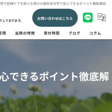
骨院で妊婦ケアを受ける際の大阪府枚方市で安心できるポイント徹底解説
お問い合わせはこちら
りしております。
質問
当院の特徴
受付時間
ブログ
コラム
交通事故
産後
心できるポイント徹底解
腰痛
肩こり
神経痛