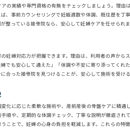
妊婦が知っておきたい保険対応の流れ
ケアの実績や専門資格の有無をチェックしましょう。理由
保険適用で安心な妊婦整体のメリット
えば、事前カウンセリングで妊娠週数や体調、既往歴を丁
接骨院で保険を活用するポイントを解説
制が整っている接骨院なら、安心して妊婦ケアを任せられま
妊婦におすすめの保険対応接骨院の特徴
妊娠中でも通える接骨院の特徴と安心感
妊娠中でも通いやすい接骨院の設備とは
際の妊婦対応力が把握できます。理由は、利用者の声から
妊婦に優しい接骨院の取り組みを紹介
妊婦でも安心して通えた」「体調や不安に寄り添ってくれ
安心できる妊婦専用スペースのある接骨院
分に合った接骨院を見つけることが、安心して施術を受け
お問い合わせはこちら
お問い合わせはこちら
妊娠中の不安を軽減する接骨院の工夫
妊婦の安全に配慮した接骨院選びのコツ
説
枚方市における妊婦ケア最新情報まとめ
調変化に応じた柔軟な施術や、産前産後の骨盤ケアに精通
枚方市で注目の妊婦ケア接骨院最新動向
術手順や、定期的な体調チェック、丁寧な説明が徹底され
接骨院による妊婦ケア支援サービスを解説
行うことで、妊婦の心身の負担を軽減します。これらの特