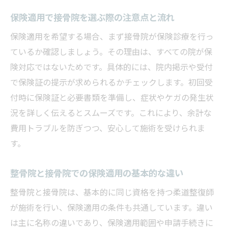
費用を抑えたい方へ接骨院の保険適用ガイド
保険適用で接骨院を選ぶ際の注意点と流れ
接骨院の費用を抑える保険適用活用術
保険適用を希望する場合、まず接骨院が保険診療を行っ
保険適用接骨院で賢く治療費を節約する方
ているか確認しましょう。その理由は、すべての院が保
法
険対応ではないためです。具体的には、院内掲示や受付
接骨院で保険を使う際の費用比較と注意点
で保険証の提示が求められるかチェックします。初回受
保険適用を活かした接骨院選びのポイント
付時に保険証と必要書類を準備し、症状やケガの発生状
接骨院保険利用時の自己負担軽減テクニッ
況を詳しく伝えるとスムーズです。これにより、余計な
ク
費用トラブルを防ぎつつ、安心して施術を受けられま
す。
接骨院の保険適用で無理なく続ける健康管
理
整骨院と接骨院での保険適用の基本的な違い
接骨院で保険適用される症状や条件を知る
整骨院と接骨院は、基本的に同じ資格を持つ柔道整復師
接骨院で保険適用となる主な症状を徹底解
が施術を行い、保険適用の条件も共通しています。違い
説
は主に名称の違いであり、保険適用範囲や申請手続きに
保険適用が受けられる接骨院の施術事例