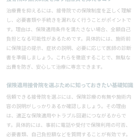
接骨院の保険申請時に注意すべき点とは
治療費を抑えるには、接骨院での保険制度を正しく理解
接骨院保険申請時に押さえるべき注意点
し、必要書類や手続きを漏れなく行うことがポイントで
保険適用でトラブルを防ぐ接骨院利用法
す。理由は、保険適用条件を満たさない場合、全額自己
接骨院の保険手続きでよくあるミスと対策
負担となる可能性があるためです。具体的には、施術前
保険適用接骨院を利用する際の申請ポイン
に保険証の提示、症状の説明、必要に応じて医師の診断
ト
書を準備しましょう。これらを徹底することで、無駄な
出費を防ぎ、安心して治療に専念できます。
接骨院で保険申請時に必要な確認事項
保険適用の接骨院利用で安心するための工
保険適用接骨院を選ぶために知っておきたい基礎知識
夫
信頼できる接骨院を選ぶには、保険診療の有無や施術内
整骨院と接骨院の保険適用の違いを解説
容の説明がしっかりあるか確認しましょう。その理由
整骨院と接骨院で保険適用が異なる理由
は、適正な保険適用やトラブル回避につながるからで
保険適用の範囲と整骨院・接骨院の違い
す。具体的には、事前に電話や受付で保険利用の可否、
接骨院と整骨院の保険申請手続き比較
必要書類、自己負担額などを質問することが有効です。