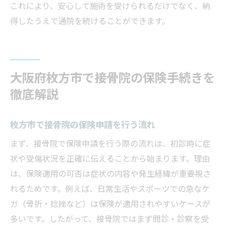
整骨院と接骨院で保険利用時の注意事項
これにより、安心して施術を受けられるだけでなく、納
保険適用の条件が異なる施術のポイント
得したうえで通院を続けることができます。
接骨院と整骨院の保険対応事例と選び方
納得できる治療のための接骨院活用術
接骨院の保険適用で納得の治療を受ける方
大阪府枚方市で接骨院の保険手続きを
法
徹底解説
保険適用を活かした接骨院活用の実践例
接骨院で保険と自費を使い分けるコツ
枚方市で接骨院の保険申請を行う流れ
保険適用接骨院で満足度を高める通院法
まず、接骨院で保険申請を行う際の流れは、初診時に症
接骨院の保険利用と健康維持のポイント
状や受傷状況を正確に伝えることから始まります。理由
接骨院保険適用を最大限活用するために
は、保険適用の可否は症状の内容や発生経緯が重要視さ
れるためです。例えば、日常生活やスポーツでの急なケ
ガ（骨折・捻挫など）は保険が適用されやすいケースが
多いです。したがって、接骨院ではまず問診・診察を受