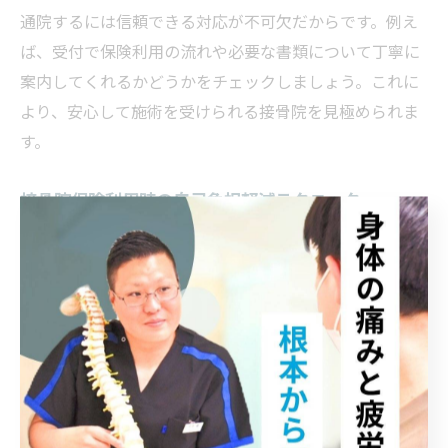
通院するには信頼できる対応が不可欠だからです。例え
ば、受付で保険利用の流れや必要な書類について丁寧に
案内してくれるかどうかをチェックしましょう。これに
より、安心して施術を受けられる接骨院を見極められま
す。
接骨院保険利用時の自己負担軽減テクニック
自己負担を軽減するには、保険適用の条件を正確に満た
すことが大切です。理由は、条件を満たしていない場合
は保険が使えず、全額自己負担となるためです。具体的
な方法として、症状や施術内容を正確に伝え、必要な書
類を忘れずに提出しましょう。また、複数回通院する場
合は、都度保険証を提示し、疑問点はその都度スタッフ
に確認することで、無駄な負担を防げます。