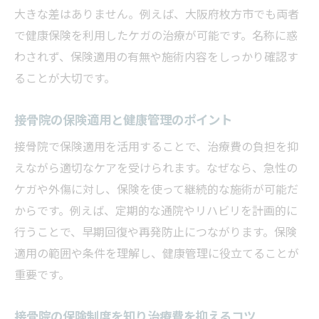
大きな差はありません。例えば、大阪府枚方市でも両者
接骨院の保険利用に必要な条件や注意事項
で健康保険を利用したケガの治療が可能です。名称に惑
保険適用とならない症状の見分け方
わされず、保険適用の有無や施術内容をしっかり確認す
接骨院での保険適用条件とその確認方法
ることが大切です。
接骨院利用で保険が効くケースと効かない
ケース
接骨院の保険適用と健康管理のポイント
保険適用接骨院の選び方と安心ポイント
接骨院で保険適用を活用することで、治療費の負担を抑
安心して通える保険適用接骨院の見極め方
えながら適切なケアを受けられます。なぜなら、急性の
口コミで選ぶ保険対応の接骨院ポイント
ケガや外傷に対し、保険を使って継続的な施術が可能だ
からです。例えば、定期的な通院やリハビリを計画的に
保険適用接骨院の選択基準と確認すべきこ
行うことで、早期回復や再発防止につながります。保険
と
適用の範囲や条件を理解し、健康管理に役立てることが
接骨院選びで重視すべき保険制度の観点
重要です。
保険適用接骨院の利用者体験と安心の理由
接骨院の保険適用とサービス内容の関係
接骨院の保険制度を知り治療費を抑えるコツ