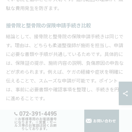
駄な費用発生を防ぎます。
接骨院と整骨院の保険申請手続き比較
結論として、接骨院と整骨院の保険申請手続きは同じで
す。理由は、どちらも柔道整復師が施術を担当し、申請
に必要な書類や手順が共通しているためです。具体的に
は、保険証の提示、施術内容の説明、負傷原因の申告な
どが求められます。例えば、ケガの経緯や症状を明確に
伝えることで、スムーズな申請が可能です。ポイント
は、事前に必要書類や確認事項を整理し、手続きを円滑
に進めることです。
072-391-4495
整骨院と接骨院で保険利用時の注意事項
※お客様専用のお電話番号
お問い合わせ
になります。※営業・セー
ルス等のお電話は固くお断
結論として、保険利用時は施術内容や対象症状を正確に
りしております。