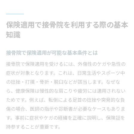
接骨院の保険適用と健康管理のポイント
接骨院の保険制度を知り治療費を抑えるコ
ツ
保険適用で接骨院を利用する際の基本
保険適用接骨院を選ぶために知っておきた
知識
い基礎知識
大阪府枚方市で接骨院の保険手続きを徹底解説
接骨院で保険適用が可能な基本条件とは
枚方市で接骨院の保険申請を行う流れ
接骨院で保険適用を受けるには、外傷性のケガや急性の
接骨院の保険手続きに必要な書類と準備
症状が対象となります。これは、日常生活やスポーツ中
枚方市の接骨院での保険適用時の注意点
の捻挫・打撲・骨折・脱臼などが該当します。なぜな
ら、健康保険は慢性的な肩こりや疲労には適用されない
接骨院の保険申請でよくある疑問と解決法
ためです。例えば、転倒による足首の捻挫や突発的な負
接骨院で保険が適用されるための実践的手
傷の場合、医師の指示や診断書が必要なケースもありま
順
す。事前に症状やケガの経緯を正確に説明し、保険証を
接骨院利用時に押さえたい保険制度のポイ
持参することが重要です。
ント